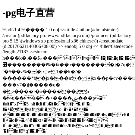
-pg电子直营
%pdf-1.4 %���� 1 0 obj << /title
/author (administrator)
/creator (pdffactory pro www.pdffactory.com) /producer (pdffactory
pro 5.15 \(windows xp professional x86 chinese\)) /creationdate
(d:20170621140306+08'00') >> endobj 5 0 obj << /filter/flatedecode
/length 21187 >>stream
h���k�,��$ؿ���j\��^e̡���j��h�q��:��d6n�r�����o��?
׿��������i%�i#��ͽ��������j�7q�
߯f�$��z%��jx]lw1��k�/�
������*b�jx���m� kx��p�cv���
���y7�)|�����q�
�z����f�o������;a
�u��s��+����ښ���p�
�u��"x]'�5+s��c��]p���e�%�j�,�]!�n|
��+���ya�u�i�7o"�>�+����
���l����r�2��n�����?���<����^������9�w��e��
��o��.4}���xt+�[��k�}��������cj̩/
�`u�<�#�i(�"n9�b�����#��õe2��vwxơ+�f�[���b�
`���n�5≧q]��l��/