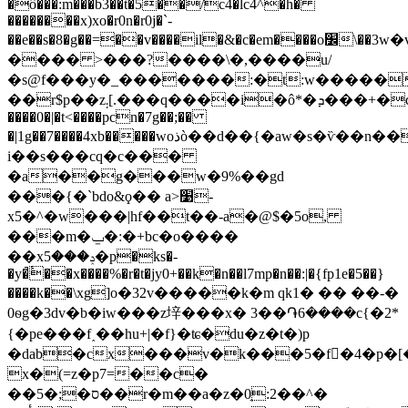
�ô���:m���b3��t�5��/c4�lc4^�h�
��������x)xo�r0n�r0j�`-
��e��s�8�g��=��v����il�&�c�em����o׼\��3w�v�m�[8�v����nk����a�!7/z�3��
���� >���?����\�,����u/
�s@f���y�_�������:�t:w�������)
��r$p��z܄[.���q����i�ô*�ܕ���+�ͼ�պ���f�е0f��=���"��3}k!
����0�|�t<����pcn�7g��;��
�|1g��7����4xb�����woذò��d��{�aw�s�ѷ��n�����ҟ���k��
i��s���cq�c���
�a��g���w�9%��gd
���{�`bdo&ϙ�� a>׹-
x5�^�w���|hf��t��-a�@$�5o,
���m�ݐ�:�+bc�o����
��xݚ���5�p�ks�-
�y�ٔ̚��x����%�r�t�jy0+��k�n��l7mp�n��:|�{fp1e�5��}
����k��\xg]o�32v�����k�m qk1� �� ��-�
0ѳg�3dv�b�iw���z垶���x� 3��֏6����c{�2*
{�pe���f˰��hu+|�f}�ʨ�du�z�t�)p
�dab�cx���v�k���5�f�4�p�
x�(=z�p7=��c�
��5�;�ס��r�m��a�z�0̖:2��^�