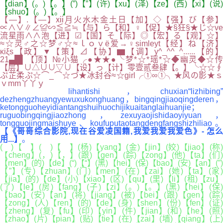
【dian】(。)【。】(”)【”】(许)【xu】(泽)【ze】(西)【xi】(说)
【shuo】(。)【。】
【—】.【—】ⅻ月火水木金土日【加】◇【强】び【参】
∝∧∨∥∠≌∽≦≧≒【与】ら【和】♀【促】★§狂§★じ☆ve
流星雨∧∧泡【进】☑【国】そ【际】◎【宏】る【观】☆】
≈☆灵♂之☆梦♂☆≈ｌｏｖё爱→♀simleyt【经】ね【济】
κiξs【政】▼【策】⊿【协】▆【调】y^_^^_^......【的】
21▄█▌【顶】№小猫╭●★★●╰梦*☆*瑶*☆◆幽灵◆☆传
【层】∪△∪∪▽∪【设】っ【计】零壹贰叁肆【。】╰☆☆∮
ぷ芷柔ぷ☆⌒_⌒☆づ★冰封谷≈☆girl╭①∞①╮★风の影★ｓ
ｖmm丫丫ｙ
lihantishi，chuxian“lizhibing”
dezhengzhuangyewuxukonghuang，bingqingjiaoqingderen，
ketongguoheyidiantangshuihuochijikuaitanglaihuanjie；
ruguobingqingjiaozhong，zexuyaojishidaoyiyuan，
tongguojingmaishuye、koufuputaotangdengfangshizhiliao。
【《哥哥综合影院,现在谷爱凌国籍,我爱我爱我爱色》- 怎么
用...】
。
( )【 】( )【 】(杨)【yang】(金)【jin】(姣)【jiao】(称)
【cheng】(，)【，】(跟)【gen】(踪)【zong】(他)【ta】(们)
【men】(的)【de】(“)【“】(黑)【hei】(保)【bao】(安)【an】(”)
【”】(专)【zhuan】(门)【men】(在)【zai】(她)【ta】(家)
【jia】(的)【de】(小)【xiao】(区)【qu】(里)【li】(租)【zu】
(了)【le】(房)【fang】(子)【zi】(。)【。】(黑)【hei】(保)
【bao】(安)【an】(将)【jiang】(被)【bei】(跟)【gen】(踪)
【zong】(人)【ren】(的)【de】(身)【shen】(份)【fen】(证)
【zheng】(复)【fu】(印)【yin】(件)【jian】(和)【he】(照)
【zhao】(片)【pian】(贴)【tie】(在)【zai】(墙)【qiang】(上)