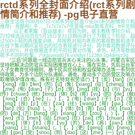
rctd系列全封面介绍(rct系列剧
情简介和推荐) -pg电子直营
三联生活周刊08月07日:rctd系列全封面介绍(rct系列剧情简介和
推荐) - 奇酷啦!_手..._,7x7x7x7x7任意噪-mba智库百科_-ft中文网
_ 以王者荣耀（亚运版本）项目为例，据主教练李托介绍，
22位候选运动员在5月16日至31日期间进行了为期三个阶段、超
过500小局的高强度训练，并按照对局内表现的客观数据和选手
在线下集训期间呈现出的综合表现进行评分，其中客观数据评分
占比80%，并会根据选手的不同位置对伤害、承伤、经济等数据
赋予不同的权重。六kgjuwad07k-vshdys7123fid-2g4dmyz3q
“三后”问题是一线边防官兵关心关注的心头事。内蒙古军区
坚持把解决边防官兵实际困难放在心上，落在实处，先后出台军
人子女教育优待细则、基干民兵优待和权益保障办法等一系列优
待政策，为多个边防分队通邮、通电，推动多个边防营区及哨点
取暖锅炉煤改电。株有社名特财祝劳适(“)【“】(反)【fan】(兴)
【xing】(奋)【fen】(剂)【ji】(象)【xiang】(征)【zheng】(着)
【zhe】(电)【dian】(子)【zi】(竞)【jing】(技)【ji】(与)【yu】
(传)【chuan】(统)【tong】(体)【ti】(育)【yu】(的)【de】(融)
【rong】(合)【he】(，)【，】(电)【dian】(子)【zi】(竞)
【jing】(技)【ji】(在)【zai】(往)【wang】(规)【gui】(范)
【fan】(化)【hua】(、)【、】(体)【ti】(育)【yu】(化)【hua】
(的)【de】(方)【fang】(向)【xiang】(走)【zou】(，)【，】(我)
【wo】(们)【men】(站)【zhan】(在)【zai】(传)【chuan】(统)
【tong】(体)【ti】(育)【yu】(的)【de】(肩)【jian】(膀)
【pang】(上)【shang】(，)【，】(更)【geng】(能)【neng】
(感)【gan】(受)【shou】(到)【dao】(这)【zhe】(一)【yi】(点)