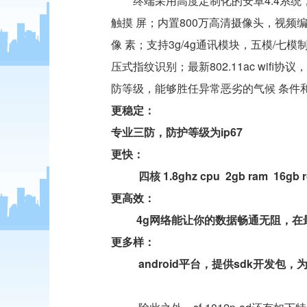
终端采用高度定制化的安卓4.4系统，
触摸 屏；内置800万高清摄像头，视频编码
像 素；支持3g/4g通讯模块，五模/七模制
压式指纹识别；最新802.11ac wif
防等级，能够胜任异常恶劣的气候 条件
更稳定：
专业三防，防护等级为ip67
更快：
四核 1.8ghz cpu 2gb ram 1
更高效：
4g
网络能让你的数据畅通无阻，在
更多样：
android
平台，提供sdk开发包，