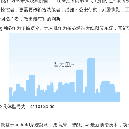
这种方式来实现其价值------让操控者能够看到航拍的照片或
给操控者，更需要传输给决策者，必如：公安侦察，武警执勤，
传回指挥者，做出最有利的判断。
4g网络作为传输媒介、无人机作为拍摄终端无线图传系统，其逻
型号为：sf-1012p-ad
端是一款基于android系统架构，集高清、智能、4g最新前沿技