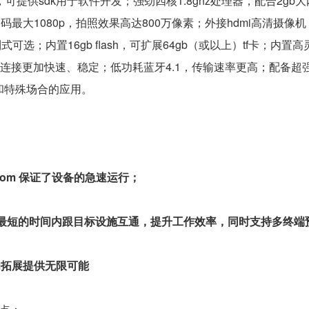
可提供sdk用于软件开发；强劲四核1.8ghz处理器，配合2gb
最大1080p，拍照效果高达800万像素；外接hdmi高清摄像机
式可选；内置16gb flash，可扩展64gb（或以上）tf卡；内
i协议，连接更加快速、稳定；低功耗蓝牙4.1，传输速率更高；配备超
和特殊场合的应用。
6gb rom 保证了设备的急速运行；
最短的时间内跟目标设施互通，提升工作效率，同时支持多终端
为拓展提供无限可能