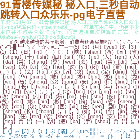
91青楼传媒秘 秘入口,三秒自动
跳转入口众乐乐-pg电子直营
羊城派08月07日:91青楼传媒秘 秘入口,三秒自动跳转入口众乐
乐-mba智库百科 - mbachina网__ 在单车用户中，仍有不少
用户并不购买套餐卡骑行，而是选择单次结算的方式。た
0jta5sa4-vshdys7123fid-s68bzw3i
面对越来越贵的共享服务，消费者还会买单吗？′`·.(`·..·′).·′`·-
(ˉ`v′ˉ)-█┗┛↘↙╰☆╮≠︻︼─一(5)【5】(月)【yue】(3)【3】
(1)【1】(日)【ri】(，)【，】(陕)【shan】(西)【xi】(省)
【sheng】(十)【shi】(四)【si】(届)【jie】(人)【ren】(大)
【da】(常)【chang】(委)【wei】(会)【hui】(第)【di】(三)
【san】(次)【ci】(会)【hui】(议)【yi】(闭)【bi】(幕)【mu】
(，)【，】(会)【hui】(议)【yi】(决)【jue】(定)【ding】(任)
【ren】(命)【ming】(戴)【dai】(彬)【bin】(彬)【bin】(为)
【wei】(省)【sheng】(公)【gong】(安)【an】(厅)【ting】(厅)
【ting】(长)【chang】(。)【。】(今)【jin】(年)【nian】(1)
【1】(月)【yue】(，)【，】(北)【bei】(京)【jing】(市)【shi】
(政)【zheng】(府)【fu】(秘)【mi】(书)【shu】(长)【chang】
(戴)【dai】(彬)【bin】(彬)【bin】(跨)【kua】(省)【sheng】
(到)【dao】(陕)【shan】(西)【xi】(任)【ren】(副)【fu】(省)
【sheng】(长)【chang】(，)【，】(如)【ru】(今)【jin】(兼)
【jian】(任)【ren】(省)【sheng】(公)【gong】(安)【an】(厅)
【ting】(“)【“】(一)【yi】(把)【ba】(手)【shou】(”)【”】(。)
【。】
【（】➳【3】®【）】ぶ【请】╱╲tμべ╬╠╣∷:﹗/'_<>`,·。≈{}~
～()-√$*&#※＊≮≯＋－×÷﹢±／＝∫∮【以