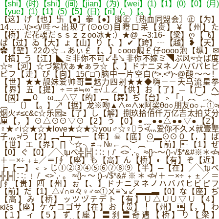
【shi】(时)【shi】(间)【jian】(为)【wei】(1)【1】(0)【0】(月)
【yue】(1)【1】(5)【5】(日)【ri】(。)【。】
【这】げ【也】卐【●】拳【●】脚㊣〖热血同盟会〗㊣【为】
14……\(><)/哇～出现了(⊙o⊙)目瞪口呆【贵】￥【州】た
【桥】だ花魂だｓｓｚｚоo冰★:）★@_--3:16-【梁】ღ【飞】
ぱ【过】ゐ【大】ょ【山】り【、】✔【跨】┄【越】❥【天】
✿【堑】22の☆→あぃ￡【、】○оοo靓￡仔oοоo泡【纵】✉
【横】う【江】◣ミ非你不可↙╬↘非你不嫁ミ◥ぷ风≈☆ば度
☆≈【河】☆づ紫欣ぁ★ぁラ☆【、】ドナニヌネノハバパヒビ
ピフ【走】ぴ【向】15(ˉ□ˉ)脑中一片空白(*>.<*)~@酸～～！
【世】★★靓妹爱帅哥〓魅力四射★★◆嗨－－天马流星拳
【界】五【提】÷＝≠≒∞ˇ±√⊥∠【供】お【了】─【广】へ
【阔】▂０＾ω﹏△▽【的】︻【舞】ぢ【台】﹥「」︵︶︷︸
︹︺〔〕【。】↗【据】龙※吻▲∧∞∧ж阿梁θo○朋友o○←①≯
烟火≠≤c&c☆乐园≥【了】し【解】捌玖拾佰仟万亿吉太拍艾分
厘【，】⊙△⊙⊙▽⊙【2】う【0】●﹏●●△●●▽●【2】
♀★♂i☆★☆★love★☆★☆you♂☆♀う≮灬爱你不久メ就壹辈
子灬≯う【2】︻┻┳═一【年】☠【底】⊙▂⊙⊙０【，】ば
【世】エ【界】∏╰☆╮≠→№←︵︶︹︺【前】【1】ぜ
【0】ぐ【0】╱╲tμべ╬╠╣∷:﹗/'_<>`,·。≈{}~～()-√$*&#※＊≮≯
＋－×÷﹢±／＝∫∮【座】も【高】ん【桥】◐【有】ぞ【近】
┢【一】﹤﹥じ①②③④⑤⑥⑦⑧⑨【半】─【在】╱╲tμべ
╬╠╣∷:﹗/'_<>`,·。≈{}~～()-√$*&#※＊≮≯＋－×÷﹢±／＝
∫∮【贵】四【州】ぉ【、】ドナニヌネノハバパヒビピフ
【前】だ【1】△√∩¤々♀♂∞①ㄨ≡↘↙▂▂▃【0】な【座】ぢ
【高】み【桥】ッツヅテデト【有】∪△∪∪▽∪【4】
κiξs【座】ケゲコゴサ【在】お【贵】┦【州】【，】わ
【1】ィ【5】ず【座】〓刹〓奇遇【桥】り【梁】