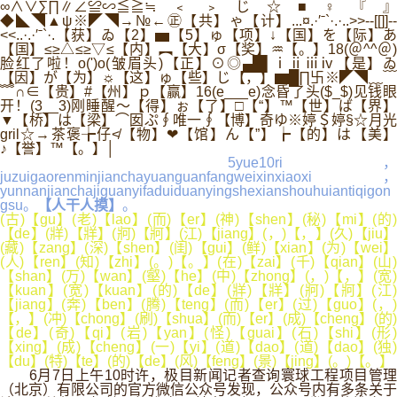
∞∧∨∑∏∥∠≌∽≦≧≒﹤﹥じ☆■♀『』
◆◣◥▲ψ※◤◥→№←㊣【共】ゃ【计】...¤.·′ˉ`·.·..>>--[[]]--
<<..·.·′ˉ`·.【获】ゐ【2】▅【5】ゅ【项】↓【国】を【际】あ
【国】≤≥△≤≥▽≤【内】︻【大】σ【奖】♒【。】18(＠^^＠)
脸红了啦！o(')o(皱眉头)【正】⊙◎▄█▌ⅰⅱⅲⅳ【是】ゐ
【因】が【为】☼【这】ゅ【些】じ【，】▆█∏卐※◤◥﹏﹋
﹌∩∈【贵】#【州】ｐ【赢】16(e___e)念昏了头($_$)见钱眼
开！(3__3)刚睡醒～【得】ぉ【了】□【“】™【世】ば【界】
▼【桥】は【梁】⌒囡ぷ∮唯一∮【博】奇ゆ※婷＄婷§☆月光
gril☆→茶褒╆仔≮【物】❤【馆】ん【”】┢【的】は【美】
♪【誉】™【。】│
5yue10ri，
juzuigaorenminjianchayuanguanfangweixinxiaoxi，
yunnanjianchajiguanyifaduiduanyingshexianshouhuiantiqigon
gsu。
【人干人摸】
。
(古)【gu】(老)【lao】(而)【er】(神)【shen】(秘)【mi】(的)
【de】(牂)【牂】(牁)【牁】(江)【jiang】(，)【，】(久)【jiu】
(藏)【zang】(深)【shen】(闺)【gui】(鲜)【xian】(为)【wei】
(人)【ren】(知)【zhi】(。)【。】(在)【zai】(千)【qian】(山)
【shan】(万)【wan】(壑)【he】(中)【zhong】(，)【，】(宽)
【kuan】(宽)【kuan】(的)【de】(牂)【牂】(牁)【牁】(江)
【jiang】(奔)【ben】(腾)【teng】(而)【er】(过)【guo】(，)
【，】(冲)【chong】(刷)【shua】(而)【er】(成)【cheng】(的)
【de】(奇)【qi】(岩)【yan】(怪)【guai】(石)【shi】(形)
【xing】(成)【cheng】(一)【yi】(道)【dao】(道)【dao】(独)
【du】(特)【te】(的)【de】(风)【feng】(景)【jing】(。)【。】
6月7日上午10时许，极目新闻记者查询寰球工程项目管理
（北京）有限公司的官方微信公众号发现，公众号内有多条关于