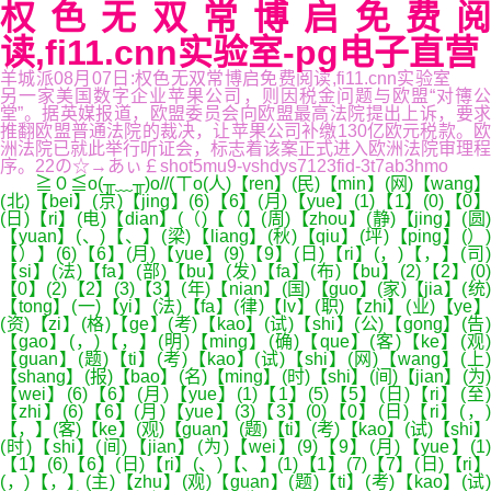
权色无双常博启免费阅
读,fi11.cnn实验室-pg电子直营
羊城派08月07日:权色无双常博启免费阅读,fi11.cnn实验室
另一家美国数字企业苹果公司，则因税金问题与欧盟“对簙公
堂”。据英媒报道，欧盟委员会向欧盟最高法院提出上诉，要求
推翻欧盟普通法院的裁决，让苹果公司补缴130亿欧元税款。欧
洲法院已就此举行听证会，标志着该案正式进入欧洲法院审理程
序。22の☆→あぃ￡shot5mu9-vshdys7123fid-3t7ab3hmo
≧０≦o(╥﹏╥)o//(ㄒo(人)【ren】(民)【min】(网)【wang】
(北)【bei】(京)【jing】(6)【6】(月)【yue】(1)【1】(0)【0】
(日)【ri】(电)【dian】(（)【（】(周)【zhou】(静)【jing】(圆)
【yuan】(、)【、】(梁)【liang】(秋)【qiu】(坪)【ping】(）)
【）】(6)【6】(月)【yue】(9)【9】(日)【ri】(，)【，】(司)
【si】(法)【fa】(部)【bu】(发)【fa】(布)【bu】(2)【2】(0)
【0】(2)【2】(3)【3】(年)【nian】(国)【guo】(家)【jia】(统)
【tong】(一)【yi】(法)【fa】(律)【lv】(职)【zhi】(业)【ye】
(资)【zi】(格)【ge】(考)【kao】(试)【shi】(公)【gong】(告)
【gao】(，)【，】(明)【ming】(确)【que】(客)【ke】(观)
【guan】(题)【ti】(考)【kao】(试)【shi】(网)【wang】(上)
【shang】(报)【bao】(名)【ming】(时)【shi】(间)【jian】(为)
【wei】(6)【6】(月)【yue】(1)【1】(5)【5】(日)【ri】(至)
【zhi】(6)【6】(月)【yue】(3)【3】(0)【0】(日)【ri】(，)
【，】(客)【ke】(观)【guan】(题)【ti】(考)【kao】(试)【shi】
(时)【shi】(间)【jian】(为)【wei】(9)【9】(月)【yue】(1)
【1】(6)【6】(日)【ri】(、)【、】(1)【1】(7)【7】(日)【ri】
(，)【，】(主)【zhu】(观)【guan】(题)【ti】(考)【kao】(试)