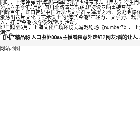
同时，上海评弹团“海派评弹研习所”也将带来从《良友》衍生而
为成立于今年3月的“四川北路演艺新联盟”持续奏响重磅音符。
回眸百年，虹口曾是中国近现代文学群星璀璨之地，影史地标在
激荡出这片文化与艺术沃土的“海派今潮”年轻力、文学力、戏
入，打造“今潮·文学影戏”系列活动。
即日起至6月，上海文化广场环境式游戏剧场《number7》
潮流。
【国产精品秘 入口蜜桃88av主播着装意外走红?网友:看的让人..
网站地图