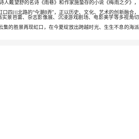
系的诗人戴望舒的名诗《雨巷》和作家施蛰存的小说《梅雨之夕》，
口四川北路的“今潮8弄”，正以历史、文化、艺术的创新融合，
派实景芭蕾、杂志影像展、沉浸游戏剧场、电影美学等多视角切
戏云集的胜景再现虹口，在今夏绽放出跨越时光、生生不息的海派