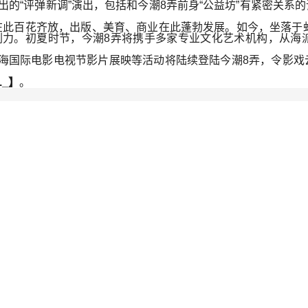
出的“评弹新调”演出，包括和今潮8弄前身“公益坊”有紧密关
此百花齐放，出版、美育、商业在此蓬勃发展。如今，坐落于虹
剧力。初夏时节，今潮8弄将携手多家专业文化艺术机构，从海
、上海国际电影电视节影片展映等活动将陆续登陆今潮8弄，令影
._】
。