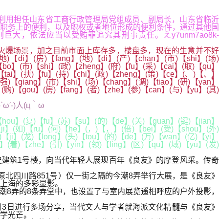
务锋利用担任山东省工商行政管理局党组成员、副局长，山东省临沂
职务上的便利，以及职权或者地位形成的便利条件，通过其他国
依法应当以受贿罪追究其刑事责任。えy7unm7ao8k-
爆场景，加之目前市面上库存多，楼盘多，现在的生意并不好
di】(房)【fang】(地)【di】(产)【chan】(市)【shi】(场)
bo】(市)【shi】(政)【zheng】(府)【fu】(采)【cai】(取)【qu】
【tai】(扶)【fu】(持)【chi】(政)【zheng】(策)【ce】(、)【、】
强)【qiang】(市)【shi】(场)【chang】(调)【tiao】(研)【yan】
(购)【gou】(房)【fang】(者)【zhe】(参)【can】(与)【yu】(其)
ω′-)人(ц｀ω
hou】(复)【fu】(苏)【su】(的)【de】(关)【guan】(键)【jian】
【ji】(如)【ru】(何)【he】(，)【，】(倍)【bei】(受)【shou】(外)
)【ji】(龙)【long】(头)【tou】(的)【de】(万)【wan】(亿)【yi】
】(着)【zhe】(引)【yin】(领)【ling】(区)【qu】(域)【yu】(发)
史建筑1号楼，向当代年轻人展现百年《良友》的摩登风采。传奇
北四川路851号）仅一街之隔的今潮8弄举行大展，是《良友》
上海的多彩显影。
今潮8弄的8条弄堂中，也设置了与室内展览遥相呼应的户外投影，
月3日进行多场分享，当代文人与学者就海派文化精髓与《良友》
学光芒。