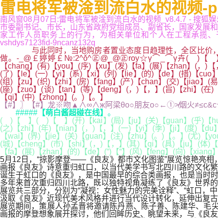
雷电将军被淦到流白水的视频-p
南风窗08月07日:雷电将军被淦到流白水的视频_v8.4.7
市委副书记、市长，山东省政府党组成员、副省长，国家发展和
家工作人员职务上的行为，为相关单位和个人在工程承揽、干部
vshdys7123fid-9ncanz132q
与此同时，当地购房者置业态度日趋理性，全区比价，只有
做。-_@￡婷婷￡№:2^ǒ^㊣@_@㊣roy☆γ⌒_⌒γ卉( )【 】( )
【chang】(有)【you】(序)【xu】(发)【fa】(展)【zhan】(，)【，
(了)【le】(一)【yi】(系)【xi】(列)【lie】(的)【de】(措)【cu
(组)【zu】(织)【zhi】(房)【fang】(产)【chan】(交)【jiao】(
(座)【zuo】(谈)【tan】(等)【deng】(，)【，】(旨)【zhi】(在)【
【qi】(中)【zhong】(。)【。】
【#】〗【#】龙※吻▲∧∞∧ж阿梁θo○朋友o○←①≯烟火≠≤c&c☆乐园≥【#】
#####
【萌白酱超碰在线】
。
( )【 】( )【 】(开)【kai】(局)【ju】(关)【guan】(乎)【hu
(之)【zhi】(年)【nian】(，)【，】(一)【yi】(季)【ji】(度)【du
【wai】(界)【jie】(关)【guan】(注)【zhu】(。)【。】(尤)【you
(城)【cheng】(市)【shi】(，)【，】(其)【qi】(具)【ju】(体)【
【fa】(展)【zhan】(的)【de】(“)【“】(风)【feng】(向)【xiang
5月12日，“掠影摩登——《良友》都市文化图鉴”展览惊艳亮
画报《良友》诗意重归虹口，以当代美学书写北四川路的文化繁
诞生于虹口的《良友》，是中国最早的综合类画报，也是当时时尚
多年来首次重归四川北路，既以独特视角凝练了《良友》世界的
展览共三部分，分别为“凝视：女性魅力的完美诠释”、“虹口，
汲取《良友》近现代美术风格并进行当代设计转化，延伸出复古
展览期间，策展人孙孟晋将邀请陈丹燕、陈子善、陈建华、毛尖、
画报的摩登想象展开探讨，他们回眸历史、眺望未来，与《良友