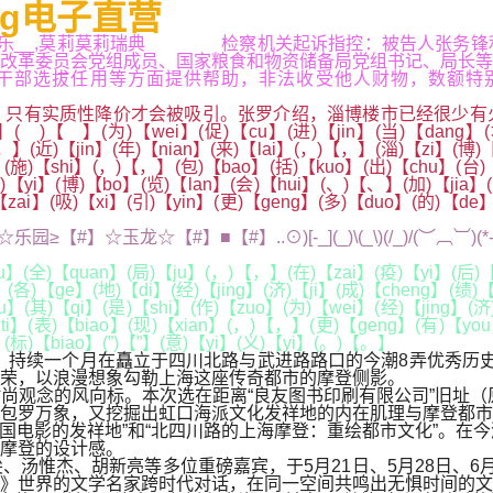
g电子直营
 - 搜狐娱乐__,莫莉莫莉瑞典 检察机关起诉指控：被告人张
改革委员会党组成员、国家粮食和物资储备局党组书记、局长等
选拔任用等方面提供帮助，非法收受他人财物，数额特别巨大，
实质性降价才会被吸引。张罗介绍，淄博楼市已经很少有火
【 】(为)【wei】(促)【cu】(进)【jin】(当)【dang】(地)【
】(近)【jin】(年)【nian】(来)【lai】(，)【，】(淄)【zi】(博)【
o】(施)【shi】(，)【，】(包)【bao】(括)【kuo】(出)【chu】(台)
易)【yi】(博)【bo】(览)【lan】(会)【hui】(、)【、】(加)【jia】(
zai】(吸)【xi】(引)【yin】(更)【geng】(多)【duo】(的)【de】
☆玉龙☆【#】■【#】..⊙)[-_](_)\(_\)(/_)/(︶︹︺)(*-`
】(全)【quan】(局)【ju】(，)【，】(在)【zai】(疫)【yi】(后)【
】(各)【ge】(地)【di】(经)【jing】(济)【ji】(成)【cheng】(绩)
】(其)【qi】(是)【shi】(作)【zuo】(为)【wei】(经)【jing】(济
ti】(表)【biao】(现)【xian】(，)【，】(更)【geng】(有)【you
】(标)【biao】(”)【”】(意)【yi】(义)【yi】(。)【。】
相，持续一个月在矗立于四川北路与武进路路口的今潮8弄优秀历
荣，以浪漫想象勾勒上海这座传奇都市的摩登侧影。
观念的风向标。本次选在距离“良友图书印刷有限公司”旧址（原
包罗万象，又挖掘出虹口海派文化发祥地的内在肌理与摩登都市
中国电影的发祥地”和“北四川路的上海摩登：重绘都市文化”。在
摩登的设计感。
汤惟杰、胡新亮等多位重磅嘉宾，于5月21日、5月28日、6
》世界的文学名家跨时代对话，在同一空间共鸣出无惧时间的文