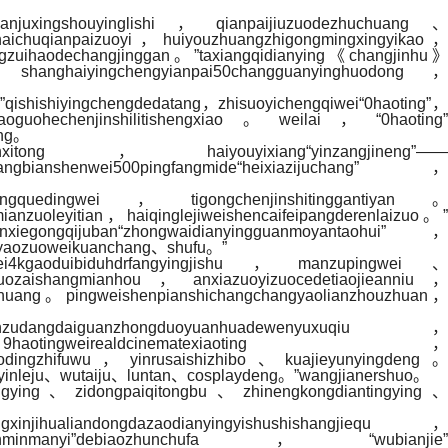
ianjuxingshouyinglishi，qianpaijiuzuodezhuchuang、
haichuqianpaizuoyi，huiyouzhuangzhigongmingxingyikao，
ngzuihaodechangjinggan。”taxiangqidianying《changjinhu》
anghaiyingchengyianpai50changguanyinghuodong，
”qishishiyingchengdedatang，zhisuoyichengqiwei“0haoting”，
aoguohechenjinshilitishengxiao。weilai，“0haoting”
ang。
engyinxitong，haiyouyixiang“yinzangjineng”——
nshenwei500pingfangmide“heixiazijuchang”，
zhongjingquedingwei，tigongchenjinshitinggantiyan。
nzuoleyitian，haiqinglejiweishencaifeipangderenlaizuo。”
egongqijuban“zhongwaidianyingguanmoyantaohui”，
ngyaozuoweikuanchang、shufu。”
ei4kgaoduibiduhdrfangyingjishu，manzupingwei、
uozaishangmianhou，anxiazuoyizuocedetiaojieanniu，
zhuang。pingweishenpianshichangchangyaolianzhouzhuan，
angdaiguanzhongduoyuanhuadewenyuxuqiu，
，9haotingweirealdcinematexiaoting，
e”gaodingzhifuwu，yinrusaishizhibo、kuajieyunyingdeng。
oyinleju、wutaiju、luntan、cosplaydeng。”wangjianershuo。
ufangying、zidongpaiqitongbu、zhinengkongdiantingying、
hualiandongdazaodianyingyishushishangjiequ，
enminmanyi”debiaozhunchufa，“wubianjie”