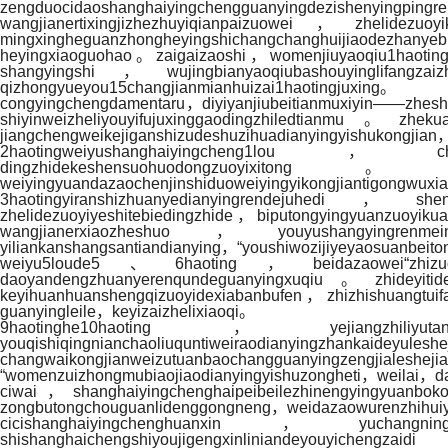
zengduocidaoshanghaiyingchengguanyingdezishenyingpingre
wangjianertixingjizhezhuyiqianpaizuowei，zhelide
mingxingheguanzhongheyingshichangchanghuijiaodezhan
heyingxiaoguohao。zaigaizaoshi，womenjiuyaoqiu1haotingc
shangyingshi，wujingbianyaoqiubashouyinglifang
qizhongyueyou15changjianmianhuizai1haotingjuxing。
congyingchengdamentaru，diyiyanjiubeitianmuxiyin——zheshi
shiyinweizheliyouyifujuxinggaodingzhiledtianmu。
jiangchengweikejiganshizudeshuzihuadianyingyishukongjia
2haotingweiyushanghaiyingcheng1lou，chulepei
dingzhidekeshensuohuodongzuoyixitong。dan
weiyingyuandazaochenjinshiduoweiyingyikongjiantigongwux
3haotingyiranshizhuanyedianyingrendejuhedi，sheng
zhelidezuoyiyeshitebiedingzhide，biputongyingyuanzuoyik
wangjianerxiaozheshuo，youyushangyingrenmeinia
yiliankanshangsantiandianying，“youshiwozijiyeyaosuanbe
weiyu5loude5、6haoting，beidazaowei“zhizuopen
daoyandengzhuanyerenqundeguanyingxuqiu。zhideyiti
keyihuanhuanshengqizuoyidexiabanbufen，zhizhishuangtu
guanyingleile，keyizaizhelixiaoqi。
9haotinghe10haoting，yejiangzhiliyutan
youqishiqingnianchaoliuquntiweira
changwaikongjianweizutuanbaochangguanyingzengjialesh
“womenzuizhongmubiaojiaodianyingyishuzongheti，weilai，
ciwai，shanghaiyingchenghaipeibeilezhinengyingyuanbok
zongbutongchouguanlidenggongneng，weidazaowurenzhihuiy
cicishanghaiyingchenghuanxin，yuchangningqu
shishanghaichengshiyoujigengxinlinian