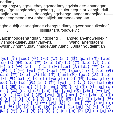
angdian。
oguangyuyingdejieheyingzaodianyingyishudediantanggan，
tong。”gaizaoqiandeyingcheng，zhulouhequnlouxianghuduli，
ubianjianzhu，datongleyingchengguangchanghejiequ——
gchengmenqianyuanbentaijiehuanraodekongjian，
dubijuchangqiande“chengshidianyingwenhuahuiketing”；
indeziranfengjing、lishijianzhurongweiyiti，
uanxinhoudeshanghaiyingcheng，jiangyidianyingweihexin，
udekuajieyuqianyanyetai。”wangjianerbiaoshi，
glewushuyingmiyudayinmudeyuanyuan；30nianhoudejintian，
u】(时)【shi】(间)【jian】(各)【ge】(小)【xiao】(组)【zu】(成)【cheng】(员)【yuan】(积)【ji】(极)【ji】(讨)【tao】(论)【lun】(，)【，】(分)【fen】(工)【gong】(合)【he】(作)【zuo】(，)【，】(为)【wei】(演)【yan】(讲)【jiang】(活)【huo】(动)【dong】(做)【zuo】(足)【zu】(准)【zhun】(备)【bei】(。)【。】(<)【<】(/)【/】(p)【p】(>)【>】(<)【<】(p)【p】(>)【>】(同)【tong】(学)【xue】(们)【men】(自)【zi】(己)【ji】(制)【zhi】(作)【zuo】(p)【p】(p)【p】(t)【t】(、)【、】(撰)【zhuan】(写)【xie】(演)【yan】(讲)【jiang】(稿)【gao】(，)【，】(通)【tong】(过)【guo】(“)【“】(自)【zi】(主)【zhu】(、)【、】(合)【he】(作)【zuo】(、)【、】(探)【tan】(究)【jiu】(”)【”】(的)【de】(学)【xue】(习)【xi】(方)【fang】(式)【shi】(投)【tou】(入)【ru】(实)【shi】(践)【jian】(。)【。】(经)【jing】(过)【guo】(班)【ban】(级)【ji】(海)【hai】(选)【xuan】(，)【，】(各)【ge】(组)【zu】(选)【xuan】(手)【shou】(脱)【tuo】(颖)【ying】(而)【er】(出)【chu】(参)【can】(与)【yu】(年)【nian】(级)【ji】(现)【xian】(场)【chang】(展)【zhan】(示)【shi】(。)【。】(<)【<】(/)【/】(p)【p】(>)【>】(<)【<】(p)【p】(>)【>】(各)【ge】(校)【xiao】(区)【qu】(四)【si】(年)【nian】(级)【ji】(同)【tong】(学)【xue】(作)【zuo】(为)【wei】(小)【xiao】(评)【ping】(委)【wei】(和)【he】(小)【xiao】(观)【guan】(众)【zhong】(到)【dao】(达)【da】(现)【xian】(场)【chang】(聆)【ling】(听)【ting】(小)【xiao】(选)【xuan】(手)【shou】(们)【men】(的)【de】(精)【jing】(彩)【cai】(演)【yan】(讲)【jiang】(。)【。】(各)【ge】(组)【zu】(选)【xuan】(手)【shou】(各)【ge】(就)【jiu】(各)【ge】(位)【wei】(，)【，】(合)【he】(作)【zuo】(默)【mo】(契)【qi】(，)【，】(围)【wei】(绕)【rao】(w)【w】(a)【a】(t)【t】(e)【e】(r)【r】(,)【,】(p)【p】(a)【a】(p)【p】(e)【e】(r)【r】(,)【,】(p)【p】(o)【o】(w)【w】(e)【e】(r)【r】(,)【,】(o)【o】(i)【i】(l)【l】(,)【,】(g)【g】(r)【r】(a)【a】(i)【i】(n)【n】(s)【s】(等)【deng】(话)【hua】(题)【ti】(展)【zhan】(开)【kai】(交)【jiao】(流)【liu】(，)【，】(用)【yong】(英)【ying】(语)【yu】(为)【wei】(地)【di】(球)【qiu】(发)【fa】(声)【sheng】(！)【！】(<)【<】(/)【/】(p)【p】(>)【>】(<)【<】(p)【p】(>)【>】(小)【xiao】(小)【xiao】(演)【yan】(说)【shuo】(家)【jia】(们)【men】(流)【liu】(利)【li】(的)【de】(英)【ying】(语)【yu】(表)【biao】(达)【da】(，)【，】(优)【you】(美)【mei】(的)【de】(语)【yu】(音)【yin】(语)【yu】(调)【tiao】(，)【，】(生)【sheng】(动)【dong】(的)【de】(演)【yan】(讲)【jiang】(内)【nei】(容)【rong】(赢)【ying】(得)【de】(了)【le】(在)【zai】(场)【chang】(的)【de】(阵)【zhen】(阵)【zhen】(掌)【zhang】(声)【sheng】(，)【，】(并)【bing】(获)【huo】(得)【de】(了)【le】(“)【“】(环)【huan】(保)【bao】(小)【xiao】(卫)【wei】(士)【shi】(”)【”】(的)【de】(称)【cheng】(号)【hao】(。)【。】(笋)【sun】(芽)【ya】(们)【men】(在)【zai】(活)【huo】(动)【dong】(中)【zhong】(培)【pei】(养)【yang】(了)【le】(表)【biao】(达)【da】(逻)【luo】(辑)【ji】(、)【、】(提)【ti】(升)【sheng】(了)【le】(语)【yu】(言)【yan】(能)【neng】(力)【li】(、)【、】(思)【si】(维)【wei】(品)【pin】(质)【zhi】(、)【、】(文)【wen】(化)【hua】(意)【yi】(识)【shi】(和)【he】(学)【xue】(习)【xi】(能)【neng】(力)【li】(。)【。】(小)【xiao】(小)【xiao】(的)【de】(舞)【wu】(台)【tai】(激)【ji】(发)【fa】(了)【le】(大)【da】(大)【da】(的)【de】(英)【ying】(语)【yu】(学)【xue】(习)【xi】(热)【re】(情)【qing】(。)【。】(<)【<】(/)【/】(p)【p】(>)【>】(<)【<】(p)【p】(>)【>】(在)【zai】(实)【shi】(践)【jian】(过)【guo】(程)【cheng】(的)【de】(各)【ge】(个)【ge】(阶)【jie】(段)【duan】(中)【zhong】(，)【，】(笋)【sun】(芽)【ya】(们)【men】(对)【dui】(照)【zhao】(活)【huo】(动)【dong】(目)【mu】(标)【biao】(开)【kai】(展)【zhan】(活)【huo】(动)【dong】(评)【ping】(价)【jia】(。)【。】(通)【tong】(过)【guo】(自)【zi】(评)【ping】(反)【fan】(思)【si】(调)【tiao】(整)【zheng】(，)【，】(促)【cu】(进)【jin】(学)【xue】(习)【xi】(策)【ce】(略)【lve】(的)【de】(选)【xuan】(择)【ze】(运)【yun】(用)【yong】(；)【；】(通)【tong】(过)【guo】(互)【hu】(评)【ping】(倾)【qing】(听)【ting】(思)【si】(考)【kao】(，)【，】(促)【cu】(进)【jin】(伙)【huo】(伴)【ban】(间)【jian】(的)【de】(相)【xiang】(互)【hu】(学)【xue】(习)【xi】(；)【；】(通)【tong】(过)【guo】(综)【zong】(评)【ping】(，)【，】(回)【hui】(顾)【gu】(历)【li】(程)【cheng】(，)【，】(总)【zong】(结)【jie】(学)【xue】(习)【xi】(的)【de】(收)【shou】(获)【huo】(与)【yu】(展)【zhan】(望)【wang】(。)【。】(<)【<】(/)【/】(p)【p】(>)【>】(<)【<】(p)【p】(>)【>】(每)【mei】(一)【yi】(次)【ci】(学)【xue】(科)【ke】(实)【shi】(践)【jian】(都)【dou】(是)【shi】(一)【yi】(次)【ci】(成)【cheng】(长)【chang】(之)【zhi】(旅)【lv】(，)【，】(笋)【sun】(芽)【ya】(们)【m