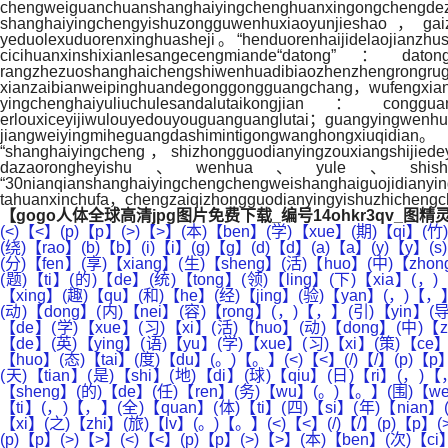
chengweiguanchuanshanghaiyingchenghuanxingongchengdezh
shanghaiyingchengyishuzongguwenhuxiaoyunjieshao，gaiza
yeduolexuduorenxinghuasheji。“henduorenhaijidelaojianz
cicihuanxinshixianlesangecengmiande“datong”：dato
rangzhezuoshanghaichengshiwenhuadibiaozhenzh
xianzaibianweipinghuandegonggongguangchang，wufengxian
yingchenghaiyuliuchulesandalutaikongjian：congguang
erlouxiceyijiwulouyedouyouguanguanglutai；
jiangweiyingmiheguangdashimintigongwanghongxiuqidian。
“shanghaiyingcheng，shizhongguodianyingzouxiangshijied
dazaorongheyishu、wenhua、yule、shishangdeduoy
“30nianqianshanghaiyingchengchengweishanghaiguojidian
tahuanxinchufa，chengzaiqizhongguodianyingyishuzhicheng
【gogo人体全球高清jpg图片免费下载_编号14ohkr3qv_图精
(<)【<】(p)【p】(>)【>】(本)【ben】(学)【xue】(期)【qi】(竹)【zhu】(园)【yuan】(小)【xiao】(学)【xue】(英)【ying】(语)【yu】(学)【xue】(科)【ke】(实)【shi】(践)【jian】(围)【wei】(绕)【rao】(b)【b】(i)【i】(g)【g】(d)【d】(a)【a】(y)【y】(s)【s】(a)【a】(r)【r】(o)【o】(u)【u】(n)【n】(d)【d】(u)【u】(s)【s】(的)【de】(主)【zhu】(题)【ti】(讨)【tao】(论)【lun】(分)【fen】(享)【xiang】(生)【sheng】(活)【huo】(中)【zhong】(的)【de】(那)【na】(些)【xie】(重)【zhong】(要)【yao】(日)【ri】(子)【zi】(。)【。】(在)【zai】(大)【da】(主)【zhu】(题)【ti】(的)【de】(统)【tong】(领)【ling】(下)【xia】(，)【，】(各)【ge】(年)【nian】(级)【ji】(分)【fen】(别)【bie】(基)【ji】(于)【yu】(学)【xue】(生)【sheng】(的)【de】(兴)【xing】(趣)【qu】(和)【he】(经)【jing】(验)【yan】(，)【，】(依)【yi】(据)【ju】(教)【jiao】(材)【cai】(单)【dan】(元)【yuan】(主)【zhu】(题)【ti】(建)【jian】(构)【gou】(活)【huo】(动)【dong】(内)【nei】(容)【rong】(，)【，】(引)【yin】(导)【dao】(学)【xue】(生)【sheng】(在)【zai】(学)【xue】(·)【·】(思)【si】(·)【·】(用)【yong】(·)【·】(创)【chuang】(的)【de】(学)【xue】(习)【xi】(活)【huo】(动)【dong】(中)【zhong】(拓)【tuo】(展)【zhan】(英)【ying】(语)【yu】(学)【xue】(习)【xi】(视)【shi】(野)【ye】(，)【，】(习)【xi】(得)【de】(英)【ying】(语)【yu】(学)【xue】(习)【xi】(策)【ce】(略)【lve】(，)【，】(形)【xing】(成)【cheng】(积)【ji】(极)【ji】(向)【xiang】(上)【shang】(的)【de】(生)【sheng】(活)【huo】(态)【tai】(度)【du】(。)【。】(<)【<】(/)【/】(p)【p】(>)【>】(<)【<】(p)【p】(>)【>】(虽)【sui】(然)【ran】(每)【mei】(年)【nian】(只)【zhi】(有)【you】(这)【zhe】(一)【yi】(天)【tian】(是)【shi】(地)【di】(球)【qiu】(日)【ri】(，)【，】(但)【dan】(是)【shi】(爱)【ai】(护)【hu】(地)【di】(球)【qiu】(是)【shi】(我)【wo】(们)【men】(终)【zhong】(生)【sheng】(的)【de】(任)【ren】(务)【wu】(。)【。】(围)【wei】(绕)【rao】(e)【e】(a)【a】(r)【r】(t)【t】(h)【h】(f)【f】(o)【o】(r)【r】(a)【a】(l)【l】(l)【l】(的)【de】(主)【zhu】(题)【ti】(，)【，】(全)【quan】(体)【ti】(四)【si】(年)【nian】(级)【ji】(的)【de】(笋)【sun】(芽)【ya】(儿)【er】(开)【kai】(启)【qi】(了)【le】(一)【yi】(场)【chang】(学)【xue】(习)【xi】(之)【zhi】(旅)【lv】(。)【。】(<)【<】(/)【/】(p)【p】(>)【>】(<)【<】(p)【p】(>)【>】(实)【shi】(践)【jian】(主)【zhu】(题)【ti】(之)【zhi】(源)【yuan】(起)【qi】(<)【<】(/)【/】(p)【p】(>)【>】(<)【<】(p)【p】(>)【>】(本)【ben】(次)【ci】(活)【huo】(动)【dong】(是)【shi】(基)【ji】(于)【yu】(教)【jiao】(材)【cai】(4)【4】(b)【b】(m)【m】(2)【2】(u)【u】(3)【3】(m)【m】(y)【y】(h)【h】(o)【o】(m)【m】(e)【e】(l)【l】(i)【i】(f)【f】(e)【e】(单)【dan】(元)【yuan】(中)【zhong】(e)【e】(a)【a】(r)【r】(t)【t】(h)【h】(h)【h】(o)【o】(u)【u】(r)【r】(的)【de】(话)【hua】(题)【ti】(，)【，】(融)【rong】(合)【he】(自)【zi】(然)【ran】(学)【xue】(科)【ke】(中)【zhong】(相)【xiang】(关)【guan】(环)【huan】(保)【bao】(知)【zhi】(识)【shi】(，)【，】(结)【jie】(合)【he】(今)【jin】(年)【nian】(世)【shi】(界)【jie】(地)【di】(球)【qiu】(日)【ri】(主)【zhu】(题)【ti】(‘)【‘】(e)【e】(a)【a】(r)【r】(t)【t】(h)【h】(f)【f】(o)【o】(r)【r】(a)【a】(l)【l】(l)【l】(’)【’】(开)【kai】(展)【zhan】(的)【de】(学)【xue】(科)【ke】(实)【shi】(践)【jian】(。)【。】(<)【<】(/)【/】(p)【p】(>)【>】(<)【<】(p)【p】(>)【>】(活)【huo】(动)【dong】(目)【mu】(标)【biao】(有)【you】(依)【yi】(据)【ju】(<)【<】(/)【/】(p)【p】(>)【>】(<)【<】(p)【p】(>)【>】(通)【tong】(过)【guo】(前)【qian】(期)【qi】(调)【tiao】(查)【zha】(，)【，】(四)【si】(年)【nian】(级)【ji】(学)【xue】(生)【sheng】(对)【dui】(于)【yu】(“)【“】(人)【ren】(与)【yu】(自)【zi】(然)【ran】(”)【”】(的)【de】(主)【zhu】(题)【ti】(比)【bi】(较)【jiao】(感)【gan】(兴)【xing】(趣)【qu】(，)【，】(但)【dan】(是)【shi】(他)【ta】(们)【men】(的)【de】(环)【huan】(保)【bao】(知)【zhi】(识)【shi】(较)【jiao】(为)【wei】(薄)【bo】(弱)【ruo】(。)【。】(根)【gen】(据)【ju】(学)【xue】(生)【sheng】(的)【de】(兴)【xing】(趣)【qu】(点)【dian】(和)【he】(发)【fa】(展)【zhan】(点)【dian】(，)【，】(项)【xiang】(目)【mu】(组)【zu】(老)【lao】(师)【shi】(基)【ji】(于)【yu】(英)【ying】(语)【yu】(学)【xue】(科)【ke】(核)【he】(心)【xin】(素)【su】(养)【yang】(制)【zhi】(定)【ding】(了)【le】(活)【huo】(动)【dong】(目)【mu】(标)【biao】(，)【，】(体)【ti】(现)【xian】(学)【xue】(科)【ke】(育)【yu】(人)【ren】(价)【jia】(值)【zhi】(。)【。】(<)【<】(/)【/】(p)【p】(>)【>】(<)【<】(p)【p】(>)【>】(本)【ben】(次)【ci】(学)【xue】(科)【ke】(实)【shi】(践)【jian】(通)【tong】(过)【guo】(三)【san】(个)【ge】(子)【zi】(任)【ren】(务)【wu】(推)【tui】(进)【jin】(学)【xue】(习)【xi】