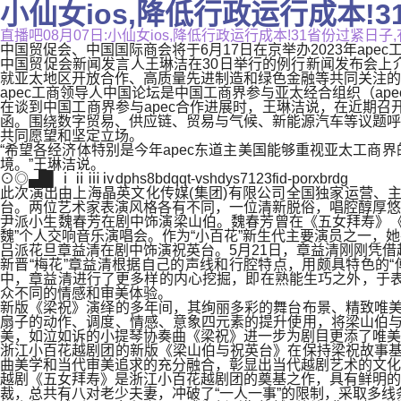
小仙女ios,降低行政运行成本!
直播吧08月07日:小仙女ios,降低行政运行成本!31省份过紧
中国贸促会、中国国际商会将于6月17日在京举办2023年ape
中国贸促会新闻发言人王琳洁在30日举行的例行新闻发布会上
就亚太地区开放合作、高质量先进制造和绿色金融等共同关注的
apec工商领导人中国论坛是中国工商界参与亚太经合组织（ape
在谈到中国工商界参与apec合作进展时，王琳洁说，在近期召
函。围绕数字贸易、供应链、贸易与气候、新能源汽车等议题呼
共同愿望和坚定立场。
“希望各经济体特别是今年apec东道主美国能够重视亚太工
境。”王琳洁说。
⊙◎▄█▌ⅰⅱⅲⅳdphs8bdqqt-vshdys7123fid-porxbrdg
此次演出由上海晶英文化传媒(集团)有限公司全国独家运营、
台。两位艺术家表演风格各有不同，一位清新脱俗，唱腔醇厚悠
尹派小生魏春芳在剧中饰演梁山伯。魏春芳曾在《五女拜寿》《
魏”个人交响音乐演唱会。作为“小百花”新生代主要演员之一
吕派花旦章益清在剧中饰演祝英台。5月21日，章益清刚刚凭借
新晋“梅花”章益清根据自己的声线和行腔特点，用颇具特色的
中，章益清进行了更多样的内心挖掘，即在熟能生巧之外，于表
众不同的情感和审美体验。
新版《梁祝》演绎的多年间，其绚丽多彩的舞台布景、精致唯美
扇子的动作、调度、情感、意象四元素的提升使用，将梁山伯与
美，如泣如诉的小提琴协奏曲《梁祝》进一步为剧目更添了唯美
浙江小百花越剧团的新版《梁山伯与祝英台》在保持梁祝故事基
曲美学和当代审美追求的充分融合，彰显出当代越剧艺术的文化
越剧《五女拜寿》是浙江小百花越剧团的奠基之作，具有鲜明的
裁，总共有八对老少夫妻，冲破了“一人一事”的限制，采取多