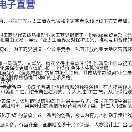
g电子直营
南、菲律宾等亚太工商界代表和专家学者以线上线下方式参加，
国工商界代表成功推动亚太工商界拟定了一份致apec贸易部长信
和自由贸易，展现了亚太工商界反对保护主义、推动互利合作的
作初心，为工商界创造一个公平竞争、包容开放的亚太地区营商环
家一级演员、文华奖、梅花奖得主章益清分别饰演梁山伯与祝英
化演绎得更加立体的同时，也为角色注入生动的灵魂。
丝错》《道观琴缘》等剧中担任主角，并成功举办越剧“小生老
，唱腔醇厚悠扬悦耳动听的艺术风格。
花奖”。
在新老结合中，形成了有别于传统傅派的独特演绎。在人物演绎之
审美和个性，赋予角色独到的、引人入胜的“生”气，从而带给观
表演上，该剧把“以扇喻蝶”作为最主要方式，演员在表演中通过
剧目尾声，冉冉升起的两把折扇诗意再现了梁、祝二人“化蝶”之
化了“蝶”的意象。这一系列的创新，被认为有力地推动了传统戏
派众多，行当齐全，全剧唱腔涉十余个流派，人物设计上别出心