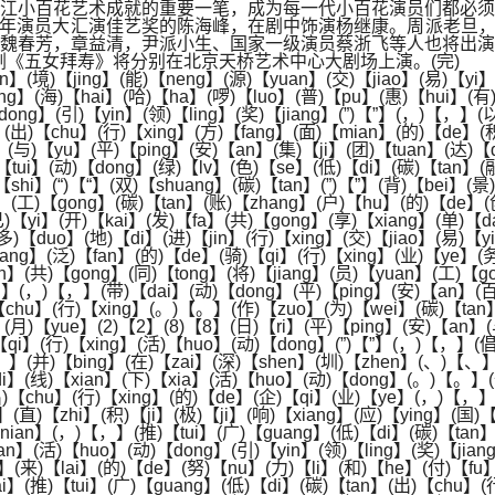
江小百花艺术成就的重要一笔，成为每一代小百花演员们都必须
青年演员大汇演佳艺奖的陈海峰，在剧中饰演杨继康。周派老旦，国
魏春芳，章益清，尹派小生、国家一级演员蔡浙飞等人也将出演
剧《五女拜寿》将分别在北京天桥艺术中心大剧场上演。(完)
n】(境)【jing】(能)【neng】(源)【yuan】(交)【jiao】(易)【yi
ang】(海)【hai】(哈)【ha】(啰)【luo】(普)【pu】(惠)【hui】(有
dong】(引)【yin】(领)【ling】(奖)【jiang】(”)【”】(，)【，】(
】(出)【chu】(行)【xing】(方)【fang】(面)【mian】(的)【de】(
(与)【yu】(平)【ping】(安)【an】(集)【ji】(团)【tuan】(达)【d
tui】(动)【dong】(绿)【lv】(色)【se】(低)【di】(碳)【tan】(
hi】(“)【“】(双)【shuang】(碳)【tan】(”)【”】(背)【bei】(景)
n】(工)【gong】(碳)【tan】(账)【zhang】(户)【hu】(的)【de】
)【yi】(开)【kai】(发)【fa】(共)【gong】(享)【xiang】(单)【d
(多)【duo】(地)【di】(进)【jin】(行)【xing】(交)【jiao】(易)【
uang】(泛)【fan】(的)【de】(骑)【qi】(行)【xing】(业)【ye】
n】(共)【gong】(同)【tong】(将)【jiang】(员)【yuan】(工)【go
hu】(，)【，】(带)【dai】(动)【dong】(平)【ping】(安)【an】(
)【chu】(行)【xing】(。)【。】(作)【zuo】(为)【wei】(碳)【tan
(月)【yue】(2)【2】(8)【8】(日)【ri】(平)【ping】(安)【an】
)【qi】(行)【xing】(活)【huo】(动)【dong】(”)【”】(，)【，】(
【，】(并)【bing】(在)【zai】(深)【shen】(圳)【zhen】(、)【
di】(线)【xian】(下)【xia】(活)【huo】(动)【dong】(。)【。】(
出)【chu】(行)【xing】(的)【de】(企)【qi】(业)【ye】(，)【，】
】(直)【zhi】(积)【ji】(极)【ji】(响)【xiang】(应)【ying】(国
nian】(，)【，】(推)【tui】(广)【guang】(低)【di】(碳)【tan】
an】(活)【huo】(动)【dong】(引)【yin】(领)【ling】(奖)【jian
i】(来)【lai】(的)【de】(努)【nu】(力)【li】(和)【he】(付)【f
i】(推)【tui】(广)【guang】(低)【di】(碳)【tan】(出)【chu】(