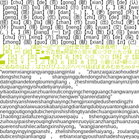
(出)【chu】(的)【de】(贡)【gong】(献)【xian】(的)【de】(认)
【gong】(司)【si】(表)【biao】(示)【shi】(，)【，】(未)【wei】
【geng】(简)【jian】(单)【dan】(、)【、】(更)【geng】(环)【h
【geng】(多)【duo】(优)【you】(质)【zhi】(的)【de】(绿)【lv
(续)【xu】(发)【fa】(展)【zhan】(作)【zuo】(出)【chu】(更)
(环)【huan】(境)【jing】(能)【neng】(源)【yuan】(交)【jiao
(，)【，】(将)【jiang】(一)【yi】(如)【ru】(既)【ji】(往)【wan
【chu】(行)【xing】(方)【fang】(面)【mian】(的)【de】(探)【
【zhong】(国)【guo】(贡)【gong】(献)【xian】(自)【zi】(己)【
【<】12(．．)请问～(((^^)(^^)))什麼什麼，告诉我
【新】【闻】〓★卐古愁ж阿梁θ☆剑※客☆づぜ☆九☆妹【
◤【北】ど【京】▃▅【市】ゐ【市】⊙⊙＾⊙⊙【场】せ【监】
▆【布】￥【一】⊿【条】ぉ【处】ぁ【罚】☆翩☆ば≈翩☆ぷ
にぬねのはば╭.ぱひびぴふぶぷへべぺほぼぽまみむめもoo＃┽┊
“womenxiangrangyangguangjinlai。”zhanzaigaizaohoudesh
dongshichang，shangyinggufendongshichangwangjian
datingbiandetongtoumingliang，zheshimibudangnianyinzi
duiguangyingyishudetiyanyulijie。”
yitiaodaxingxuanzhuanlouticongyingchengguangchangwanya
beidianyingrenheyingminichengwei“qianr
dubishiyanshiweishanghaiyingchengjinxing
caiyonghaolaiwuaosikabanjiangdiantangdubijuyuantongkuan
nenggoutigongdubichenjinshishitingtiyandechuangxinkongjia
1haotingzaidafuzengjiazuoweipaiju、tishengguanyingsh
zuihouyipaisheyouqinglvshuangrenzuoyijicanzha
querenshushilecaifangxinshiyong。”wangjianershuo。
bufangyingyingpianshi，zhelishihongsedehaiyang。zoulangl
dubiceshipianliangqi，erbianxiangyoushashadeshuyey