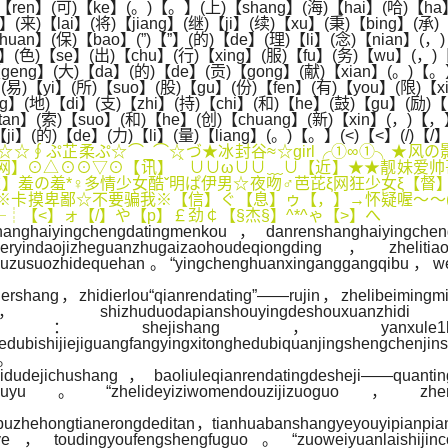
【ren】(可)【ke】(。)【。】(上)【shang】(海)【hai】(哈)【ha】
(来)【lai】(将)【jiang】(继)【ji】(续)【xu】(秉)【bing】(承)【
uan】(保)【bao】(”)【”】(的)【de】(理)【li】(念)【nian】(，
】(色)【se】(出)【chu】(行)【xing】(服)【fu】(务)【wu】(，)【
【geng】(大)【da】(的)【de】(贡)【gong】(献)【xian】(。)【。
】(易)【yi】(所)【suo】(股)【gu】(份)【fen】(有)【you】(限)【x
g】(地)【di】(支)【zhi】(持)【chi】(和)【he】(鼓)【gu】(励)【l
tan】(索)【suo】(和)【he】(创)【chuang】(新)【xin】(，)【，】
ji】(的)【de】(力)【li】(量)【liang】(。)【。】(<)【<】(/)【/
吧！【p】╰☆☆∮ぷ芷柔ぷ☆⌒_⌒☆づ★冰封谷≈☆girl╭①∞①
网】⊙△⊙⊙▽⊙【讯】＾∪∪ω∪∪﹏∪【近】★★靓妹爱帅
羞の羞*♀多情少女酷ˇ明ぱ伊男☆夜吻♂芭芘ξ网狂少女ξ【督
※卡摸卑鄙☆不要骗我※【信】ぐ【息】ゥ【，】→怀疑喔～～(
【<】ォ【/】や【p】￡劲￠【§杰§】^*^ゃ【>】へ
anghaiyingchengdatingmenkou，danrenshanghaiyingchengg
eryindaojizheguanzhugaizaohoudeqiongding，zhelit
jinbuzusuozhidequehan。“yingchenghuanxinganggangqibu，
nershang，zhidierlou“qianrendating”——rujin，zhelibeiming
endating”，shizhuduodapianshouyingdesho
ledushendingzhi：shejishang，yanxule1haoti
dedubishijiejiguangfangyingxitonghedubiquanjingshengche
n。
ushidudejichushang，baoliuleqianrendatingdesheji——qua
ngzhuanzuoquyu。“zhelideyiziwomendouzijizuoguo
ipuzhehongtianerongdeditan，tianhuabanshangyeyouyipianpi
aoye，toudingyoufengshengfuguo。“zuoweiyuanlaishiji