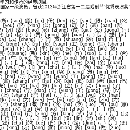
学习和传承的经典剧目。
家一级演员，曾获2013年浙江省第十二届戏剧节“优秀表演奖”
。
】(所)【suo】(股)【gu】(份)【fen】(有)【you】(限)【xian】(公)
)【you】(限)【xian】(公)【gong】(司)【si】(颁)【ban】(发)
以)【yi】(表)【biao】(彰)【zhang】(该)【gai】(公)【gong】(司)
积)【ji】(极)【ji】(贡)【gong】(献)【xian】(。)【。】(据)【ju】
a】(成)【cheng】(“)【“】(双)【shuang】(碳)【tan】(”)【”】
融)【rong】(入)【ru】(员)【yuan】(工)【gong】(生)【sheng】
【jing】(下)【xia】(平)【ping】(安)【an】(金)【jin】(融)
(创)【chuang】(新)【xin】(合)【he】(作)【zuo】(。)【。】(合)
an】(车)【che】(骑)【qi】(行)【xing】(碳)【tan】(汇)【hui】
yi】(，)【，】(同)【tong】(时)【shi】(在)【zai】(全)【quan】
(务)【wu】(基)【ji】(础)【chu】(。)【。】(哈)【ha】(啰)【luo】
ng】(骑)【qi】(行)【xing】(场)【chang】(景)【jing】(开)
百)【bai】(万)【wan】(员)【yuan】(工)【gong】(员)【yuan】
】(账)【zhang】(户)【hu】(的)【de】(低)【di】(碳)【tan】(倡)
(与)【yu】(哈)【ha】(啰)【luo】(启)【qi】(动)【dong】(了)
倡)【chang】(导)【dao】(员)【yuan】(工)【gong】(绿)【lv】
、】(上)【shang】(海)【hai】(、)【、】(武)【wu】(汉)【han】
作)【zuo】(为)【wei】(一)【yi】(家)【jia】(致)【zhi】(力)
(上)【shang】(海)【hai】(哈)【ha】(啰)【luo】(普)【pu】(惠)
)【guo】(家)【jia】(号)【hao】(召)【zhao】(，)【，】(倡)
(出)【chu】(行)【xing】(方)【fang】(式)【shi】(。)【。】(此)
g】(”)【”】(，)【，】(不)【bu】(仅)【jin】(是)【shi】(对)
u】(出)【chu】(的)【de】(肯)【ken】(定)【ding】(，)【，】(更)
行)【xing】(方)【fang】(面)【mian】(所)【suo】(做)【zuo】