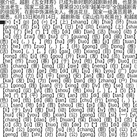
据介绍，越剧《五女拜寿》已成为新时期的越剧新经典，也是浙
张派老生，国家二级演员，曾荣获2019年“越美中华”全国越剧
的徐国芳，在剧中饰演杨夫人。傅派花旦、国家一级演员周艳，
据悉，6月13日和6月14日，越剧新版《梁山伯与祝英台》和越
▆(<)【<】(p)【p】(>)【>】(上)【shang】(海)【hai】(环)【hua
【gong】(司)【si】(近)【jin】(日)【ri】(向)【xiang】(上)【sh
【fa】(了)【le】(“)【“】(低)【di】(碳)【tan】(活)【huo】(动)【
【si】(在)【zai】(推)【tui】(广)【guang】(低)【di】(碳)【tan
(悉)【xi】(，)【，】(哈)【ha】(啰)【luo】(集)【ji】(团)【tuan】
(合)【he】(作)【zuo】(，)【，】(共)【gong】(同)【tong】(推)【
(活)【huo】(。)【。】(该)【gai】(项)【xiang】(目)【mu】(是)【s
【rong】(机)【ji】(构)【gou】(开)【kai】(发)【fa】(员)【yua
【he】(作)【zuo】(基)【ji】(于)【yu】(哈)【ha】(啰)【luo】(已
(场)【chang】(景)【jing】(且)【qie】(能)【neng】(在)【zai】
(国)【guo】(各)【ge】(地)【di】(具)【ju】(有)【you】(广)【g
(助)【zhu】(力)【li】(平)【ping】(安)【an】(集)【ji】(团)【tua
【kai】(发)【fa】(为)【wei】(碳)【tan】(账)【zhang】(户)【
(工)【gong】(践)【jian】(行)【xing】(绿)【lv】(色)【se】(出
【chang】(议)【yi】(首)【shou】(秀)【xiu】(，)【，】(5)【5】
【le】(“)【“】(平)【ping】(安)【an】(低)【di】(碳)【tan】(骑
(色)【se】(低)【di】(碳)【tan】(出)【chu】(行)【xing】(，)
(三)【san】(地)【di】(首)【shou】(批)【pi】(落)【luo】(地)【
【li】(于)【yu】(推)【tui】(动)【dong】(绿)【lv】(色)【se】(
【hui】(有)【you】(限)【xian】(公)【gong】(司)【si】(一)【yi
【chang】(导)【dao】(环)【huan】(保)【bao】(理)【li】(念)【
【ci】(次)【ci】(获)【huo】(得)【de】(“)【“】(低)【di】(碳)【t
【dui】(公)【gong】(司)【si】(长)【chang】(期)【qi】(以)【y
【geng】(是)【shi】(对)【dui】(公)【gong】(司)【si】(在)【za