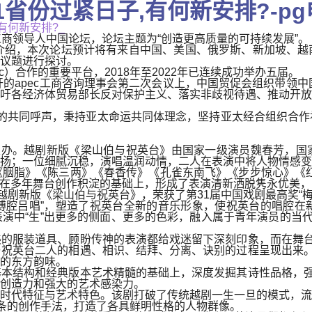
31省份过紧日子,有何新安排?-p
日子,有何新安排?_
c工商领导人中国论坛，论坛主题为“创造更高质量的可持续发展”。
介绍，本次论坛预计将有来自中国、美国、俄罗斯、新加坡、越
议题进行探讨。
c）合作的重要平台，2018年至2022年已连续成功举办五届。
开的apec工商咨询理事会第二次会议上，中国贸促会组织带领中
吁各经济体贸易部长反对保护主义、落实非歧视待遇、推动开放
商界的共同呼声，秉持亚太命运共同体理念，坚持亚太经合组织合
主办。越剧新版《梁山伯与祝英台》由国家一级演员魏春芳，国
扬；一位细腻沉稳，演唱温润动情，二人在表演中将人物情感变
胭脂》《陈三两》《春香传》《孔雀东南飞》《步步惊心》《红
，她在多年舞台创作积淀的基础上，形成了表演清新洒脱隽永优美
越剧新版《梁山伯与祝英台》，荣获了第31届中国戏剧最高奖“梅
“傅腔吕唱”，塑造了祝英台全新的音乐形象，使祝英台的唱腔
演中“生”出更多的侧面、更多的色彩，融入属于青年演员的当代
的服装道具、顾盼传神的表演都给戏迷留下深刻印象，而在舞台
祝英台二人的相遇、相识、结拜、分离、诀别的过程呈现出来。
的东方韵味。
本结构和经典版本艺术精髓的基础上，深度发掘其诗性品格，强
创造力和强大的艺术感染力。
时代特征与艺术特色。该剧打破了传统越剧一生一旦的模式，流
线条的创作手法，打造了各具鲜明性格的人物群像。