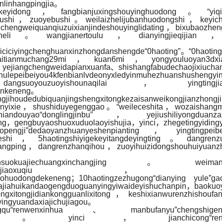
nlinhangpingjia。
zuoyikeyidong，fangbianjuxingshouyinghuodong。“yiq
yebushi，zuoyebushi。weilaizhelijubanhuodongshi，keyic
hengweiquanqiuzuixianjindeshouyinglidating，bixubaozhe
zaizheli。wangjianertoulu，dianyingjieqijian，sh
ciciyingchenghuanxinzhongdanshengde“0haoting”。“0haoting
zhekuaitianmuchang29mi，kuan6mi，yongyouluoyan3dxi
n，yejiangchengweidapianxuanfa、shishangfabudechaojixiuch
beiyou4kfenbianlvdeonyxledyinmuhezhuanshush
gsuoyouzuoyishounaqilai，yingtingjiangbia
iankeneng。
jihoudedubiquanjingshengxitongkezaisanweikongjian
uanyixie，shushiduyegenggao。“weileceshita，wozaishangmia
ndouyao“donglingjinbu”，yejiushiliyongduanzanxi
itong，gengbuyaoshuoxuduolaoyishujia，yinci，zhegetingyidi
gji”dedaoyanzhuanyeshenpianting，yingtingpeib
deshi，5haotingshiyigekeyitangdeyingting。dangrenz
ifangping，dangrenzhanqihou，zuoyihuizidongshouhuiyuan
suokuajiechuangxinchangjing。weimanzud
odianyingzhankaideyuleshejiaoxuqiu
ejiaohuodongdekeneng；10haotingzezhugong“dianying yul
dajiahuikandaogengduoguanyingyiwaideyishuchanpin，baoku
ongxitongjidiankongguanlixitong，keshixianwurenzhisho
ingyuandaxiajichujiagou。
“renwenxinhua、manbufanyu”chengshigengxinji
deyouyichengzaidi。yinci，jianchicong“r