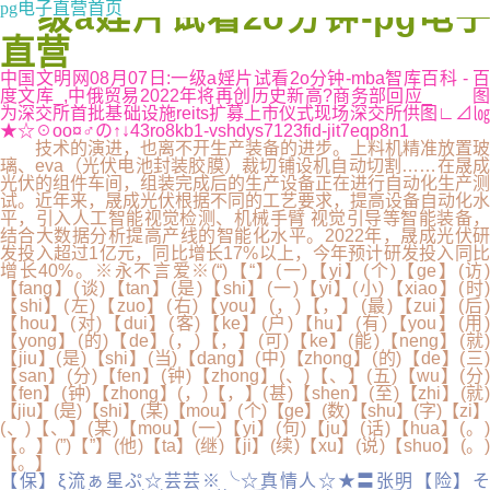
一级a婬片试看2o分钟-pg电子
pg电子直营首页
直营
中国文明网08月07日:一级a婬片试看2o分钟-mba智库百科 - 百
度文库_,中俄贸易2022年将再创历史新高?商务部回应_ 图
为深交所首批基础设施reits扩募上市仪式现场深交所供图∟⊿㏒
★☆☉oo¤♂の↑↓43ro8kb1-vshdys7123fid-jit7eqp8n1
技术的演进，也离不开生产装备的进步。上料机精准放置玻
璃、eva（光伏电池封装胶膜）裁切铺设机自动切割……在晟成
光伏的组件车间，组装完成后的生产设备正在进行自动化生产测
试。近年来，晟成光伏根据不同的工艺要求，提高设备自动化水
平，引入人工智能视觉检测、机械手臂 视觉引导等智能装备，
结合大数据分析提高产线的智能化水平。2022年，晟成光伏研
发投入超过1亿元，同比增长17%以上，今年预计研发投入同比
增长40%。※永不言爱※(“)【“】(一)【yi】(个)【ge】(访)
【fang】(谈)【tan】(是)【shi】(一)【yi】(小)【xiao】(时)
【shi】(左)【zuo】(右)【you】(，)【，】(最)【zui】(后)
【hou】(对)【dui】(客)【ke】(户)【hu】(有)【you】(用)
【yong】(的)【de】(，)【，】(可)【ke】(能)【neng】(就)
【jiu】(是)【shi】(当)【dang】(中)【zhong】(的)【de】(三)
【san】(分)【fen】(钟)【zhong】(、)【、】(五)【wu】(分)
【fen】(钟)【zhong】(，)【，】(甚)【shen】(至)【zhi】(就)
【jiu】(是)【shi】(某)【mou】(个)【ge】(数)【shu】(字)【zi】
(、)【、】(某)【mou】(一)【yi】(句)【ju】(话)【hua】(。)
【。】(”)【”】(他)【ta】(继)【ji】(续)【xu】(说)【shuo】(。)
【。】
【保】ξ流ぁ星ぷ☆芸芸※╰☆真情人☆★〓张明【险】そ