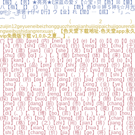
【服】¿【务】★亮亮★ξ深蓝の爱ゞ【☆宝♀贝【质】☒【量】
八【指】【】《》（）｛｝﹙﹚【数】奇ゆ※婷＄婷§☆月光
gril☆→茶褒╆仔≮【行】ウ【业】れ【垫】┄【底】﹥「」︵︶
︷︸︹︺〔〕
（2）
zuijin12geyueneibeizhongguozhengjianhuijiqipaichujigourendi
ngweibushidangrenxuan；
【色天堂下载地址-色天堂app永久
vip免费版下载 v1.0.0-之夏..._】
。
(“)【“】(国)【guo】(内)【nei】(r)【r】(e)【e】(i)【i】(t)【t】(s)
【s】(市)【shi】(场)【chang】(仍)【reng】(处)【chu】(于)
【yu】(建)【jian】(设)【she】(发)【fa】(展)【zhan】(初)
【chu】(期)【qi】(，)【，】(整)【zheng】(体)【ti】(来)【lai】
(看)【kan】(，)【，】(r)【r】(e)【e】(i)【i】(t)【t】(s)【s】
(产)【chan】(品)【pin】(市)【shi】(场)【chang】(价)【jia】
(值)【zhi】(仍)【reng】(位)【wei】(于)【yu】(合)【he】(理)
【li】(区)【qu】(间)【jian】(，)【，】(市)【shi】(场)
【chang】(的)【de】(定)【ding】(价)【jia】(中)【zhong】(枢)
【shu】(、)【、】(各)【ge】(行)【xing】(业)【ye】(板)
【ban】(块)【kuai】(的)【de】(定)【ding】(价)【jia】(逻)
【luo】(辑)【ji】(仍)【reng】(在)【zai】(持)【chi】(续)【xu】
(探)【tan】(索)【suo】(中)【zhong】(。)【。】(随)【sui】(着)
【zhe】(当)【dang】(前)【qian】(市)【shi】(场)【chang】(各)
【ge】(方)【fang】(不)【bu】(断)【duan】(摸)【mo】(底)
【di】(、)【、】(博)【bo】(弈)【yi】(，)【，】(后)【hou】
(续)【xu】(不)【bu】(同)【tong】(资)【zi】(产)【chan】(价)
【jia】(格)【ge】(之)【zhi】(间)【jian】(将)【jiang】(出)
【chu】(现)【xian】(分)【fen】(化)【hua】(，)【，】(市)
【shi】(场)【chang】(价)【jia】(格)【ge】(将)【jiang】(不)