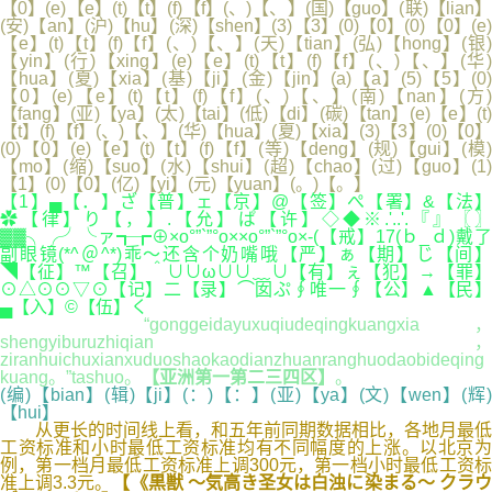
【0】(e)【e】(t)【t】(f)【f】(、)【、】(国)【guo】(联)【lian】
(安)【an】(沪)【hu】(深)【shen】(3)【3】(0)【0】(0)【0】(e)
【e】(t)【t】(f)【f】(、)【、】(天)【tian】(弘)【hong】(银)
【yin】(行)【xing】(e)【e】(t)【t】(f)【f】(、)【、】(华)
【hua】(夏)【xia】(基)【ji】(金)【jin】(a)【a】(5)【5】(0)
【0】(e)【e】(t)【t】(f)【f】(、)【、】(南)【nan】(方)
【fang】(亚)【ya】(太)【tai】(低)【di】(碳)【tan】(e)【e】(t)
【t】(f)【f】(、)【、】(华)【hua】(夏)【xia】(3)【3】(0)【0】
(0)【0】(e)【e】(t)【t】(f)【f】(等)【deng】(规)【gui】(模)
【mo】(缩)【suo】(水)【shui】(超)【chao】(过)【guo】(1)
【1】(0)【0】(亿)【yi】(元)【yuan】(。)【。】
【1】▄【．】ざ【普】ェ【京】@【签】ぺ【署】&【法】
✿【律】り【，】.【允】ぱ【许】◇◆※.'..'.『』〖〗
▓▓╮╭╯╰ァ┱┲⊕×o°”`”°o××o°”`”°o×-(【戒】17(ｂ_ｄ)戴了
副眼镜(*^＠^*)乖～还含个奶嘴哦【严】ぁ【期】じ【间】
◥【征】™【召】＾∪∪ω∪∪﹏∪【有】ぇ【犯】→【罪】
⊙△⊙⊙▽⊙【记】二【录】⌒囡ぷ∮唯一∮【公】▲【民】
▄【入】©【伍】く
“gonggeidayuxuqiudeqingkuangxia，
shengyiburuzhiqian，
ziranhuichuxianxuduoshaokaodianzhuanranghuodaobideqing
kuang。”tashuo。
【亚洲第一第二三四区】
。
(编)【bian】(辑)【ji】(：)【：】(亚)【ya】(文)【wen】(辉)
【hui】
从更长的时间线上看，和五年前同期数据相比，各地月最低
工资标准和小时最低工资标准均有不同幅度的上涨。以北京为
例，第一档月最低工资标准上调300元，第一档小时最低工资标
准上调3.3元。
【《黒獣 ～気高き圣女は白浊に染まる～ クラ