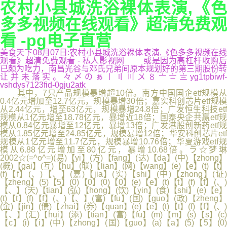
农村小县城洗浴裸体表演,《色
多多视频在线观看》超清免费观
看 -pg电子直营
美食天下08月07日:农村小县城洗浴裸体表演,《色多多视频在线
观看》超清免费观看 - 私人影视网 或是因为高杠杆收购后
已颇为吃力，南昌光谷与邓氏兄弟间原本规划好的第三期股份转
让并未落实。々〆のぁ〡〢〣〤〥〦〧〨yg1tpbiwf-
vshdys7123fid-0gju2atk
其中，7只产品规模暴增超10倍。南方中国国企etf规模从
0.4亿元增加至12.7亿元，规模暴增30倍；嘉实科创芯片etf规模
从2.44亿元，增至63亿元，规模暴增24.8倍；广发恒生科技etf
规模从1亿元增至18.78亿元，暴增近18倍；国泰央企共赢etf规
模从0.84亿元暴增至12亿元，暴增13倍；广发港股创新药etf规
模从1.85亿元增至24.85亿元，规模暴增12倍；华安科创芯片etf
规模从1亿元增至11.7亿元，规模暴增10.76倍；华夏游戏etf规
模从6.88亿元增加至80亿元，暴增10.68倍。ラ☆梦琳
2002☆(=^o^=)(易)【yi】(方)【fang】(达)【da】(中)【zhong】
(概)【gai】(互)【hu】(联)【lian】(网)【wang】(e)【e】(t)【t】
(f)【f】(、)【、】(嘉)【jia】(实)【shi】(中)【zhong】(证)
【zheng】(5)【5】(0)【0】(0)【0】(e)【e】(t)【t】(f)【f】(、)
【、】(天)【tian】(弘)【hong】(饮)【yin】(食)【shi】(e)【e】
(t)【t】(f)【f】(、)【、】(富)【fu】(国)【guo】(政)【zheng】
(金)【jin】(债)【zhai】(券)【quan】(e)【e】(t)【t】(f)【f】(、)
【、】(汇)【hui】(添)【tian】(富)【fu】(m)【m】(s)【s】(c)
【c】(i)【i】(中)【zhong】(国)【guo】(a)【a】(5)【5】(0)