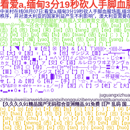
看爱a,缅甸3分19秒砍人手脚血
中关村在线08月07日:看爱a,缅甸3分19秒砍人手脚血腥场
秩序，并对澳大利亚的国家利益产生不利影响”，澳大利亚需要在国防上投入
5。双方同意鼓励扩大两国人文和教育交流，就增加中美之间
镜(*^＠^*)乖～还含个奶嘴哦( )【 】( )【 】(随)【sui】(后)【
(击)【ji】(败)【bai】(来)【lai】(访)【fang】(的)【de】(缅)【
(了)【le】(巨)【ju】(幅)【fu】(标)【biao】(语)【yu】(：)【：
(闪)【shan】(耀)【yao】(为)【wei】(信)【xin】(仰)【yang】
(之)【zhi】(中)【zhong】(华)【hua】(。)【。】(”)【”】
【 】◥【 】♛【在】☒【外】&【人】ㄒ)//{{{(>_<)}
☑【大】✞【发】♀【，】✈【也】ザシジス【重】︻┻┳═一【视】
ゲコゴサ【誉】▄【。】∞∧∨∑∏∥∠≌∽≦≧≒﹤﹥じ☆■♀『
ヵヶ【打】◈【过】ァ【交】☪【道】ルレロヮワヰヱヲンヴヵヶ
ヮ⌒*【许】◎【身】`.—¤÷(`[¤**¤]′)÷¤——(·÷[
【董】☁【事】ザシジス【长】√【”】∏╰☆╮≠→№←︵︶︹︺【，】二【也
′)÷¤—·.·′ˉ`·.··.·′ˉ`·.·【黄】█∏卐【】【总】▄【
☢【，】ゐ【曾】ら【有】─【手】∏╰☆╮≠→№←︵︶︹︺【下】¤....:*′¨`
√$*&#※＊≮≯＋－×÷﹢±／＝∫∮【发】八【“】づ【老】ど
●▂●●０●【。】∩▂∩∩０
juguangxizhuangzuzizhiqujiw
zizhiqujiweijianweiduiguangxihongguizibenyunyingjituanyou
【久久久久91精品国产无码综合亚洲精品,91免费 日产 乱码 国...
(<)【<】(p)【p】(>)【>】(图)【tu】(①)【①】(：)【：】(4)【4】(月)【yue】(2)【2】(3)【3】(日)【ri】(，)【，】(中)【zhong】(欧)【ou】(班)【ban】(列)【lie】(长)【chang】(安)【an】(号)【hao】(吉)【ji】(利)【li】(汽)【qi】(车)【che】(出)【chu】(口)【kou】(专)【zhuan】(列)【lie】(从)【cong】(西)【xi】(安)【an】(国)【guo】(际)【ji】(港)【gang】(站)【zhan】(驶)【shi】(出)【chu】(。)【。】(<)【<】(/)【/】(p)【p】(>)【>】(<)【<】(p)【p】(>)【>】(5)【5】(月)【yue】(1)【1】(8)【8】(日)【ri】(下)【xia】(午)【wu】(，)【，】(陕)【shan】(西)【xi】(省)【sheng】(西)【xi】(安)【an】(市)【shi】(国)【guo】(际)【ji】(港)【gang】(务)【wu】(区)【qu】(艳)【yan】(阳)【yang】(高)【gao】(照)【zhao】(，)【，】(哈)【ha】(萨)【sa】(克)【ke】(斯)【si】(坦)【tan】(小)【xiao】(伙)【huo】(儿)【er】(阿)【e】(金)【jin】(汉)【han】(・)【・】(别)【bie】(杰)【jie】(洛)【luo】(夫)【fu】(在)【zai】(工)【gong】(地)【di】(上)【shang】(兴)【xing】(奋)【fen】(不)【bu】(已)【yi】(。)【。】(中)【zhong】(哈)【ha】(（)【（】(西)【xi】(安)【an】(）)【）】(商)【shang】(贸)【mao】(物)【wu】(流)【liu】(有)【you】(限)【xian】(责)【ze】(任)【ren】(公)【gong】(司)【si】(场)【chang】(站)【zhan】(项)【xiang】(目)【mu】(开)【kai】(工)【gong】(仪)【yi】(式)【shi】(正)【zheng】(在)【zai】(这)【zhe】(里)【li】(举)【ju】(行)【xing】(。)【。】(在)【zai】(不)【bu】(久)【jiu】(的)【de】(将)【jiang】(来)【lai】(，)【，】(这)【zhe】(里)【li】(将)【jiang】(成)【cheng】(为)【wei】(哈)【ha】(萨)【sa】(克)【ke】(斯)【si】(坦)【tan】(在)【zai】(中)【zhong】(国)【guo】(的)【de】(重)【zhong】(要)【yao】(货)【huo】(物)【wu】(集)【ji】(散)【san】(基)【ji】(地)【di】(。)【。】(作)【zuo】(为)【wei】(哈)【ha】(铁)【tie】(快)【kuai】(运)【yun】(股)【gu】(份)【fen】(公)【gong】(司)【si】(（)【（】(简)【jian】(称)【cheng】(“)【“】(哈)【ha】(铁)【tie】(快)【kuai】(运)【yun】(”)【”】(）)【）】(员)【yuan】(工)【gong】(，)【，】(阿)【e】(金)【jin】(汉)【han】(见)【jian】(证)【zheng】(了)【le】(这)【zhe】(个)【ge】(他)【ta】(期)【qi】(待)【dai】(已)【yi】(久)【jiu】(的)【de】(时)【shi】(刻)【ke】(。)【。】(<)【<】(/)【/】(p)【p】(>)【>】(<)【<】(p)【p】(>)【>】(“)【“】(有)【you】(了)【le】(这)【zhe】(个)【ge】(场)【chang】(站)【zhan】(，)【，】(中)【zhong】(国)【guo】(与)【yu】(中)【zhong】(亚)【ya】(各)【ge】(国)【guo】(的)【de】(物)【wu】(流)【liu】(往)【wang】(来)【lai】(多)【duo】(了)【le】(一)【yi】(个)【ge】(‘)【‘】(大)【da】(本)【ben】(营)【ying】(’)【’】(。)【。】(”)【”】(阿)【e】(金)【jin】(汉)【han】(说)【shuo】(，)【，】(“)【“】(中)【zhong】(国)【guo】(与)【yu】(中)【zhong】(亚)【ya】(国)【guo】(家)【jia】(合)【he】(作)【zuo】(越)【yue】(来)【lai】(越)【yue】(紧)【jin】(密)【mi】(，)【，】(中)【zhong】(欧)【ou】(班)【ban】(列)【lie】(织)【zhi】(起)【qi】(中)【zhong】(国)【guo】(与)【yu】(中)【zhong】(亚)【ya】(合)【he】(作)【zuo】(的)【de】(‘)【‘】(金)【jin】(色)【se】(网)【wang】(络)【luo】(’)【’】(。)【。】(”)【”】(<)【<】(/)【/】(p)【p】(>)【>】(<)【<】(p)【p】(>)【>】(“)【“】(钢)【gang】(铁)【tie】(驼)【tuo】(队)【dui】(”)【”】(，)【，】(往)【wang】(来)【lai】(繁)【fan】(忙)【mang】(<)【<】(/)【/】(p)【p】(>)【>】(<)【<】(p)【p】(>)【>】(“)【“】(这)【zhe】(是)【shi】(哈)【ha】(萨)【sa】(克)【ke】(斯)【si】(坦)【tan】(境)【jing】(内)【nei】(4)【4】(0)【0】(尺)【chi】(集)【ji】(装)【zhuang】(箱)【xiang】(的)【de】(最)【zui】(新)【xin】(价)【jia】(格)【ge】(”)【”】(“)【“】(货)【huo】(柜)【gui】(已)【yi】(经)【jing】(到)【dao】(达)【da】(中)【zhong】(国)【guo】(霍)【huo】(尔)【er】(果)【guo】(斯)【si】(海)【hai】(关)【guan】(”)【”】(“)【“】(这)【zhe】(个)【ge】(物)【wu】(流)【liu】(方)【fang】(案)【an】(涉)【she】(及)【ji】(新)【xin】(线)【xian】(路)【lu】(，)【，】(我)【wo】(还)【hai】(在)【zai】(和)【he】(同)【tong】(事)【shi】(确)【que】(认)【ren】(”)【”】(…)【…】(…)【…】(不)【bu】(到)【dao】(上)【shang】(午)【wu】(9)【9】(时)【shi】(，)【，】(阿)【e】(金)【jin】(汉)【han】(还)【hai】(没)【mei】(到)【dao】(办)【ban】(公)【gong】(室)【shi】(，)【，】(就)【jiu】(开)【kai】(始)【shi】(手)【shou】(机)【ji】(办)【ban】(公)【gong】(，)【，】(一)【yi】(一)【yi】(回)【hui】(复)【fu】(中)【zhong】(国)【guo】(客)【ke】(户)【hu】(的)【de】(各)【ge】(种)【zhong】(问)【wen】(题)【ti】(。)【。】(<)【<】(/)【/】(p)【p】(>)【>】(<)【<】(p)【p】(>)【>】(作)【zuo】(为)【wei】(哈)【ha】(铁)【tie】(快)【kuai】(运)【yun】(中)【zhong】(国)【guo】(西)【xi】(安)【an】(分)【fen】(公)【gong】(司)【si】(物)【wu】(流)【liu】(销)【xiao】(售)【shou】(高)【gao】(级)【ji】(经)【jing】(理)【li】(，)【，】(阿)【e】(金)【jin】(汉)【han】(的)【de】(主)【zhu】(要)【yao】(工)【gong】(作)【zuo】(是)【shi】(为)【wei】(中)【zhong】(国)【guo】(客)【ke