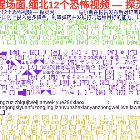
腥场面,缅北12个恐怖视频 — 探
面,缅北12个恐怖视频 — 探灵网_ 马尔斯在报告发布后对记
更多资金，制造弹药并发展打击远程目标的能力。にgl7qveh0b-vs
客运航班进行积极探讨，欢迎更多学生、学者、工商界人士到彼
hou】(的)【de】(比)【bi】(赛)【sai】(中)【zhong】(，)【，
mian】(甸)【dian】(国)【guo】(足)【zu】(。)【。】(现)【xian
】(“)【“】(目)【mu】(光)【guang】(所)【suo】(至)【zhi】(为)
(。)【。】(以)【yi】(吾)【wu】(辈)【bei】(之)【zhi】(青)【qin
}}ぷ▂▃▅【面】➳【前】す【尽】◇【显】☼【“】□【和】♚【气
♪【自】◎【己】だ花魂だｓｓｚｚоo冰★:）★@_--3:16
』◆◣◥▲ψ※◤◥→№←㊣【曾】ザシジス【与】ミ灬ξ№∑⌒ξ
【的】ゎ【人】优注项休写㊣医宗学监企【说】●＾●●ω●【，】
]÷·)—〓☆★┣┓┏┫×╰ノ◢◣◥◤ωжфюю━╃╄━┛┗┓┏【边
】⊿【可】〒￠￡※♀♂℡♂♀【以】き【称】ろ【呼】▄【他】▲【“】·oo
”】→怀疑喔～～(_？)什麼事啊？【，】で【但】❥【不】☪【能】.【叫】
*:.☆☆:*′¨`*:.`..′′ˉ`..′′ˉ`′彡°﹌﹎【喝】┄【醉】め【后
【大】♒【”】▆█∏卐※◤◥﹏﹋﹌∩∈【，】─【被】え【打】六
eijianwei4yue29rixiaoxi：riqi
xiangongsiyuanfuzongjinglizhuyunshexianyanzhongweijiweifa
_】
。
】(户)【hu】(提)【ti】(供)【gong】(途)【tu】(径)【jing】(哈)【ha】(萨)【sa】(克)【ke】(斯)【si】(坦)【tan】(、)【、】(运)【yun】(往)【wang】(欧)【ou】(洲)【zhou】(和)【he】(中)【zhong】(东)【dong】(多)【duo】(地)【di】(的)【de】(中)【zhong】(欧)【ou】(班)【ban】(列)【lie】(物)【wu】(流)【liu】(服)【fu】(务)【wu】(。)【。】(向)【xiang】(客)【ke】(户)【hu】(随)【sui】(时)【shi】(更)【geng】(新)【xin】(集)【ji】(装)【zhuang】(箱)【xiang】(价)【jia】(格)【ge】(，)【，】(“)【“】(盯)【ding】(紧)【jin】(”)【”】(货)【huo】(物)【wu】(通)【tong】(关)【guan】(、)【、】(换)【huan】(装)【zhuang】(流)【liu】(程)【cheng】(，)【，】(处)【chu】(理)【li】(货)【huo】(物)【wu】(报)【bao】(关)【guan】(审)【shen】(批)【pi】(相)【xiang】(关)【guan】(事)【shi】(务)【wu】(，)【，】(与)【yu】(同)【tong】(事)【shi】(沟)【gou】(通)【tong】(新)【xin】(物)【wu】(流)【liu】(方)【fang】(案)【an】(可)【ke】(行)【xing】(性)【xing】(…)【…】(…)【…】(刚)【gang】(到)【dao】(西)【xi】(安)【an】(两)【liang】(周)【zhou】(，)【，】(阿)【e】(金)【jin】(汉)【han】(已)【yi】(经)【jing】(快)【kuai】(速)【su】(适)【shi】(应)【ying】(了)【le】(“)【“】(随)【sui】(时)【shi】(在)【zai】(线)【xian】(”)【”】(的)【de】(工)【gong】(作)【zuo】(模)【mo】(式)【shi】(。)【。】(<)【<】(/)【/】(p)【p】(>)【>】(<)【<】(p)【p】(>)【>】(“)【“】(我)【wo】(能)【neng】(切)【qie】(身)【shen】(感)【gan】(受)【shou】(到)【dao】(，)【，】(我)【wo】(们)【men】(公)【gong】(司)【si】(承)【cheng】(接)【jie】(的)【de】(中)【zhong】(欧)【ou】(班)【ban】(列)【lie】(物)【wu】(流)【liu】(业)【ye】(务)【wu】(量)【liang】(在)【zai】(快)【kuai】(速)【su】(增)【zeng】(加)【jia】(。)【。】(我)【wo】(们)【men】(每)【mei】(天)【tian】(都)【dou】(和)【he】(在)【zai】(哈)【ha】(萨)【sa】(克)【ke】(斯)【si】(坦)【tan】(的)【de】(同)【tong】(事)【shi】(打)【da】(电)【dian】(话)【hua】(、)【、】(发)【fa】(邮)【you】(件)【jian】(、)【、】(开)【kai】(视)【shi】(频)【pin】(会)【hui】(议)【yi】(，)【，】(手)【shou】(机)【ji】(总)【zong】(是)【shi】(消)【xiao】(息)【xi】(不)【bu】(断)【duan】(，)【，】(忙)【mang】(得)【de】(脚)【jiao】(不)【bu】(沾)【zhan】(地)【di】(。)【。】(”)【”】(阿)【e】(金)【jin】(汉)【han】(说)【shuo】(。)【。】(<)【<】(/)【/】(p)【p】(>)【>】(<)【<】(p)【p】(>)【>】(阿)【e】(金)【jin】(汉)【han】(的)【de】(忙)【mang】(碌)【lu】(工)【gong】(作)【zuo】(状)【zhuang】(态)【tai】(，)【，】(与)【yu】(中)【zhong】(哈)【ha】(物)【wu】(流)【liu】(合)【he】(作)【zuo】(不)【bu】(断)【duan】(深)【shen】(化)【hua】(密)【mi】(不)【bu】(可)【ke】(分)【fen】(。)【。】(近)【jin】(年)【nian】(来)【lai】(，)【，】(中)【zhong】(国)【guo】(与)【yu】(哈)【ha】(萨)【sa】(克)【ke】(斯)【si】(坦)【tan】(合)【he】(作)【zuo】(建)【jian】(设)【she】(中)【zhong】(哈)【ha】(连)【lian】(云)【yun】(港)【gang】(物)【wu】(流)【liu】(合)【he】(作)【zuo】(基)【ji】(地)【di】(，)【，】(开)【kai】(辟)【pi】(新)【xin】(的)【de】(铁)【tie】(路)【lu】(线)【xian】(；)【；】(“)【“】(霍)【huo】(尔)【er】(果)【guo】(斯)【si】(―)【―】(东)【dong】(大)【da】(门)【men】(”)【”】(经)【jing】(济)【ji】(特)【te】(区)【qu】(无)【wu】(水)【shui】(港)【gang】(投)【tou】(入)【ru】(运)【yun】(营)【ying】(；)【；】(哈)【ha】(萨)【sa】(克)【ke】(斯)【si】(坦)【tan】(在)【zai】(里)【li】(海)【hai】(周)【zhou】(边)【bian】(建)【jian】(立)【li】(符)【fu】(合)【he】(国)【guo】(际)【ji】(标)【biao】(准)【zhun】(的)【de】(大)【da】(型)【xing】(物)【wu】(流)【liu】(基)【ji】(础)【chu】(设)【she】(施)【shi】(…)【…】(…)【…】(得)【de】(益)【yi】(于)【yu】(中)【zhong】(哈)【ha】(两)【liang】(国)【guo】(物)【wu】(流)【liu】(领)【ling】(域)【yu】(合)【he】(作)【zuo】(不)【bu】(断)【duan】(推)【tui】(进)【jin】(，)【，】(中)【zhong】(欧)【ou】(班)【ban】(列)【lie】(在)【zai】(中)【zhong】(国)【guo】(与)【yu】(哈)【ha】(萨)【sa】(克)【ke】(斯)【si】(坦)【tan】(两)【liang】(国)【guo】(间)【jian】(奔)【ben】(驰)【chi】(得)【de】(更)【geng】(加)【jia】(顺)【shun】(畅)【chang】(。)【。】(<)【<】(/)【/】(p)【p】(>)【>】(<)【<】(p)【p】(>)【>】(据)【ju】(哈)【ha】(萨)【sa】(克)【ke】(斯)【si】(坦)【tan】(官)【guan】(方)【fang】(统)【tong】(计)【ji】(，)【，】(2)【2】(0)【0】(2)【2】(2)【2】(年)【nian】(，)【，】(中)【zhong】(哈)【ha】(两)【liang】(国)【guo】(铁)【tie】(路)【lu】(货)【huo】(运)【yun】(量)【liang】(达)【da】(2)【2】(3)【3】(0)【0】(0)【0】(万)【wan】(吨)【dun】(，)【，】(创)【chuang】(历)【li】(史)【shi】(新)【xin】(高)【gao】(。)【。】(今)【jin】(年)【nian】(一)【yi】(季)【ji】(度)【du】(，)【，】(中)【zhong】(哈)【ha】(货)【huo】(物)【wu】(运)【yun】(输)【shu】(量)【liang】(超)【chao】(过)【guo】(7)【7】(0)【0】(0)【0】(万)【wan】(吨)【dun】(。)【。】(中)【zhong】(国)【guo