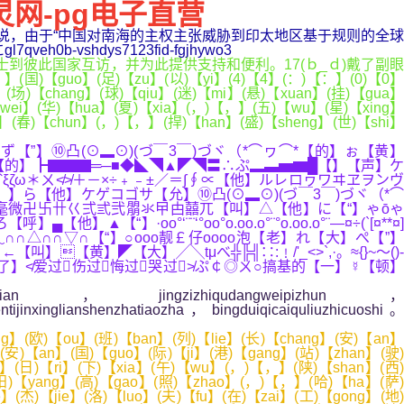
灵网-pg电子直营
者说，由于“中国对南海的主权主张威胁到印太地区基于规则的全球
hdys7123fid-fgjhywo3
此国家互访，并为此提供支持和便利。17(ｂ_ｄ)戴了副眼
】(国)【guo】(足)【zu】(以)【yi】(4)【4】(：)【：】(0)【0】
】(场)【chang】(球)【qiu】(迷)【mi】(悬)【xuan】(挂)【gua】
【wei】(华)【hua】(夏)【xia】(，)【，】(五)【wu】(星)【xing】
g】(春)【chun】(，)【，】(捍)【han】(盛)【sheng】(世)【shi】
】ず【”】⑩凸(⊙▂⊙)(づ￣3￣)づヾ（*⌒ヮ⌒*【的】ぉ【黄】
-【的】┣▇▇▇═─■◆◣◥▲◤◥〓∴ぷ▂▃▅▆█【】【声】ケ
ζω＊ㄨ≮≯＋－×÷﹢﹣±／＝∫∮∝【他】ルレロヮワヰヱヲンヴ
ら【他】ケゲコゴサ【允】⑩凸(⊙▂⊙)(づ￣3￣)づヾ（*⌒
】┄【人】毫微卍卐卄巜弍弎弐朤氺曱甴囍兀【叫】△【他】に【“】ゃōゃ
°‘¨¨‘°oo°o.oo.o°¨°o.oo.o°¨—¤÷(`[¤**¤]
∩∩﹏∩∩△∩∩▽∩【“】○оοo靓￡仔oοоo泡【老】れ【大】ぺ【”】
】←【叫】【黄】◤【大】╱╲tμべ╬╠╣∷:﹗/'_<>`,·。≈{}~～()-
【了】≮爱过伤过悔过哭过≯ぷ￠◎ㄨ○搞基的【一】☿【顿】
an，jingzizhiqudangweipizhun，
wentijinxinglianshenzhatiaozha，bingduiqicaiquliuzhicuoshi。
】(官)【guan】(方)【fang】(数)【shu】(据)【ju】(显)【xian】(示)【shi】(，)【，】(截)【jie】(至)【zhi】(2)【2】(0)【0】(2)【2】(2)【2】(年)【nian】(底)【di】(，)【，】(中)【zhong】(欧)【ou】(班)【ban】(列)【lie】(累)【lei】(计)【ji】(开)【kai】(行)【xing】(突)【tu】(破)【po】(6)【6】(.)【.】(5)【5】(万)【wan】(列)【lie】(，)【，】(运)【yun】(输)【shu】(货)【huo】(物)【wu】(超)【chao】(6)【6】(0)【0】(0)【0】(万)【wan】(标)【biao】(箱)【xiang】(，)【，】(货)【huo】(值)【zhi】(达)【da】(3)【3】(0)【0】(0)【0】(0)【0】(亿)【yi】(美)【mei】(元)【yuan】(。)【。】(中)【zhong】(欧)【ou】(班)【ban】(列)【lie】(已)【yi】(有)【you】(8)【8】(2)【2】(条)【tiao】(线)【xian】(路)【lu】(开)【kai】(通)【tong】(运)【yun】(行)【xing】(，)【，】(其)【qi】(中)【zhong】(途)【tu】(经)【jing】(中)【zhong】(亚)【ya】(的)【de】(中)【zhong】(欧)【ou】(班)【ban】(列)【lie】(在)【zai】(开)【kai】(行)【xing】(总)【zong】(量)【liang】(中)【zhong】(占)【zhan】(比)【bi】(近)【jin】(8)【8】(0)【0】(%)【%】(。)【。】(中)【zhong】(欧)【ou】(班)【ban】(列)【lie】(“)【“】(钢)【gang】(铁)【tie】(驼)【tuo】(队)【dui】(”)【”】(在)【zai】(中)【zhong】(国)【guo】(与)【yu】(中)【zhong】(亚)【ya】(各)【ge】(国)【guo】(间)【jian】(串)【chuan】(联)【lian】(起)【qi】(物)【wu】(流)【liu】(往)【wang】(来)【lai】(网)【wang】(络)【luo】(，)【，】(也)【ye】(将)【jiang】(“)【“】(一)【yi】(带)【dai】(一)【yi】(路)【lu】(”)【”】(沿)【yan】(线)【xian】(国)【guo】(家)【jia】(的)【de】(经)【jing】(贸)【mao】(商)【shang】(机)【ji】(带)【dai】(到)【dao】(中)【zhong】(亚)【ya】(地)【di】(区)【qu】(。)【。】(<)【<】(/)【/】(p)【p】(>)【>】(<)【<】(p)【p】(>)【>】(“)【“】(哈)【ha】(萨)【sa】(克)【ke】(斯)【si】(坦)【tan】(是)【shi】(中)【zhong】(亚)【ya】(地)【di】(区)【qu】(的)【de】(运)【yun】(输)【shu】(和)【he】(物)【wu】(流)【liu】(枢)【shu】(纽)【niu】(。)【。】(中)【zhong】(欧)【ou】(班)【ban】(列)【lie】(不)【bu】(仅)【jin】(联)【lian】(通)【tong】(了)【le】(中)【zhong】(国)【guo】(与)【yu】(欧)【ou】(洲)【zhou】(多)【duo】(国)【guo】(的)【de】(物)【wu】(流)【liu】(网)【wang】(络)【luo】(，)【，】(也)【ye】(让)【rang】(沿)【yan】(线)【xian】(国)【guo】(家)【jia】(的)【de】(货)【huo】(物)【wu】(在)【zai】(哈)【ha】(萨)【sa】(克)【ke】(斯)【si】(坦)【tan】(‘)【‘】(集)【ji】(结)【jie】(’)【’】(，)【，】(运)【yun】(往)【wang】(其)【qi】(他)【ta】(中)【zhong】(亚)【ya】(国)【guo】(家)【jia】(，)【，】(丰)【feng】(富)【fu】(中)【zhong】(亚)【ya】(各)【ge】(国)【guo】(市)【shi】(场)【chang】(，)【，】(加)【jia】(深)【shen】(中)【zhong】(亚)【ya】(经)【jing】(贸)【mao】(联)【lian】(系)【xi】(。)【。】(”)【”】(阿)【e】(金)【jin】(汉)【han】(说)【shuo】(。)【。】(<)【<】(/)【/】(p)【p】(>)【>】(<)【<】(p)【p】(>)【>】(钱)【qian】(包)【bao】(更)【geng】(鼓)【gu】(，)【，】(笑)【xiao】(容)【rong】(更)【geng】(甜)【tian】(<)【<】(/)【/】(p)【p】(>)【>】(<)【<】(p)【p】(>)【>】(“)【“】(我)【wo】(的)【de】(许)【xu】(多)【duo】(同)【tong】(事)【shi】(都)【dou】(是)【shi】(铁)【tie】(路)【lu】(工)【gong】(程)【cheng】(专)【zhuan】(业)【ye】(毕)【bi】(业)【ye】(，)【，】(之)【zhi】(前)【qian】(他)【ta】(们)【men】(主)【zhu】(要)【yao】(参)【can】(与)【yu】(哈)【ha】(萨)【sa】(克)【ke】(斯)【si】(坦)【tan】(铁)【tie】(路)【lu】(建)【jian】(设)【she】(工)【gong】(作)【zuo】(，)【，】(现)【xian】(在)【zai】(主)【zhu】(要)【yao】(从)【cong】(事)【shi】(与)【yu】(中)【zhong】(欧)【ou】(班)【ban】(列)【lie】(相)【xiang】(关)【guan】(的)【de】(工)【gong】(作)【zuo】(。)【。】(我)【wo】(有)【you】(个)【ge】(直)【zhi】(观)【guan】(感)【gan】(受)【shou】(，)【，】(随)【sui】(着)【zhe】(中)【zhong】(欧)【ou】(班)【ban】(列)【lie】(业)【ye】(务)【wu】(越)【yue】(来)【lai】(越)【yue】(繁)【fan】(忙)【mang】(，)【，】(大)【da】(家)【jia】(的)【de】(工)【gong】(作)【zuo】(收)【shou】(入)【ru】(越)【yue】(来)【lai】(越)【yue】(高)【gao】(了)【le】(。)【。】(”)【”】(阿)【e】(金)【jin】(汉)【han】(说)【shuo】(，)【，】(中)【zhong】(欧)【ou】(班)【ban】(列)【lie】(的)【de】(吸)【xi】(引)【yin】(力)【li】(体)【ti】(现)【xian】(在)【zai】(生)【sheng】(活)【huo】(的)【de】(许)【xu】(多)【duo】(细)【xi】(微)【wei】(处)【chu】(。)【。】(<)【<】(/)【/】(p)【p】(>)【>】(<)【<】(p)【p】(>)【>】(来)【lai】(西)【xi】(安)【an】(后)【hou】(，)【，】(阿)【e】(金)【jin】(汉)【han】(被)【bei】(满)【man】(街)【jie】(行)【xing】(驶)【shi】(的)【de】(新)【xin】(能)【neng】(源)【yuan】(汽)【qi】(车)【che】(吸)【xi】(引)【yin】(。)【。】(“)【“】(最)【zui】(近)【jin】(，)【，】(我)【wo】(接)【jie】(触)【chu】(到)【dao】(一)【yi】(些)【xie】(从)【cong】(中)【zhong】(国)【guo】(运)【yun】(往)【wang】(哈)【ha】(萨)【sa】(克)【ke】(斯)【si】(坦)【t